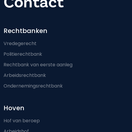
Contact
Footer-menu
Rechtbanken
Vredegerecht
Politierechtbank
Rechtbank van eerste aanleg
Arbeidsrechtbank
Ondernemingsrechtbank
Hoven
Hof van beroep
Arbeidshof