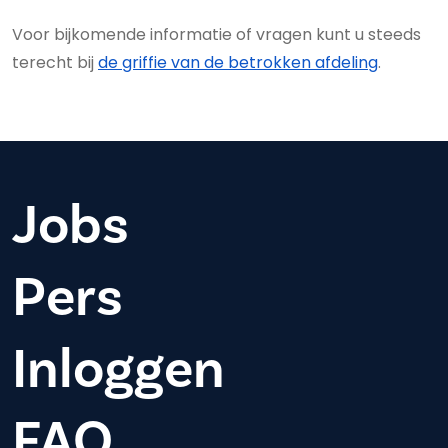
Voor bijkomende informatie of vragen kunt u steeds
terecht bij
de griffie van de betrokken afdeling
.
Jobs
Pers
Inloggen
FAQ