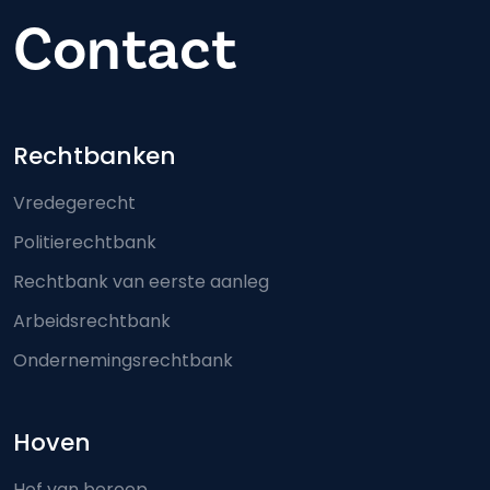
Contact
Footer-menu
Rechtbanken
Vredegerecht
Politierechtbank
Rechtbank van eerste aanleg
Arbeidsrechtbank
Ondernemingsrechtbank
Hoven
Hof van beroep