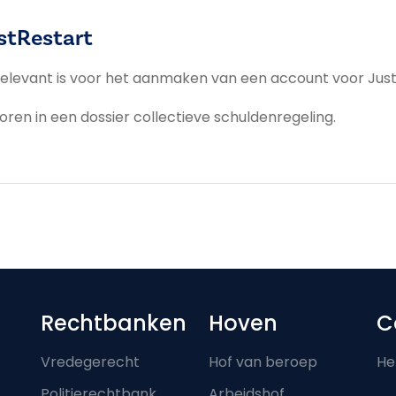
ustRestart
e relevant is voor het aanmaken van een account voor Ju
ctoren in een dossier collectieve schuldenregeling.
Footer-menu
Rechtbanken
Hoven
C
Vredegerecht
Hof van beroep
He
Politierechtbank
Arbeidshof