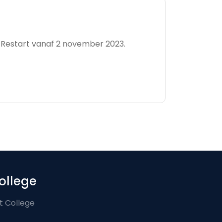
stRestart vanaf 2 november 2023.
ollege
t College