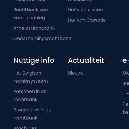
Rechtbank van
Hof van assisen
eerste aanleg
Hof van Cassatie
Arbeidsrechtbank
Ondernemingsrechtbank
Nuttige info
Actualiteit
e
Het Belgisch
Nieuws
Uw
rechtssysteem
Ju
Personen in de
e-
rechtbank
Ter
Procedures in de
be
rechtbank
Brochures