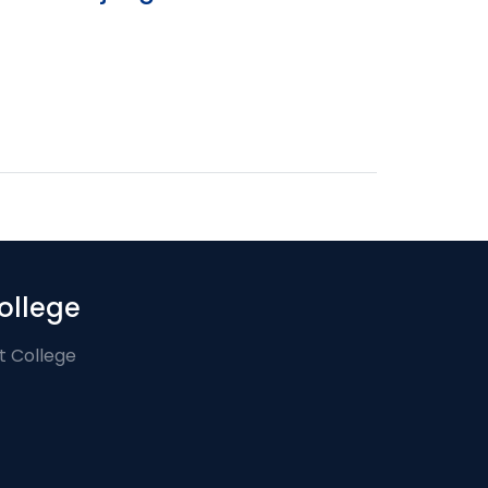
ollege
t College