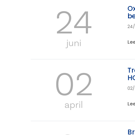
24
Ox
b
24
juni
Le
02
Tr
HO
02
april
Le
Br