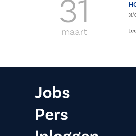
31
H
31/
maart
Le
Jobs
Pers