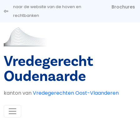
Overslaan en naar de inhoud gaan
Brochures
naar de website van de hoven en
rechtbanken
Vredegerecht
Oudenaarde
kanton van
Vredegerechten Oost-Vlaanderen