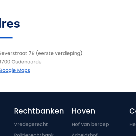
res
Beverstraat 7B (eerste verdieping)
9700 Oudenaarde
Google Maps
Footer-menu
Rechtbanken
Hoven
C
Vredegerecht
Hof van beroep
He
Politierechtbank
Arbeidshof