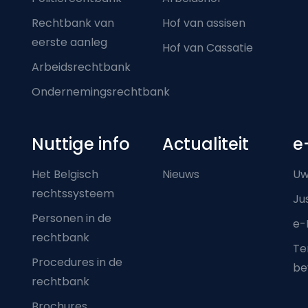
Rechtbank van
Hof van assisen
eerste aanleg
Hof van Cassatie
Arbeidsrechtbank
Ondernemingsrechtbank
Nuttige info
Actualiteit
e
Het Belgisch
Nieuws
Uw
rechtssysteem
Ju
Personen in de
e-
rechtbank
Ter
Procedures in de
be
rechtbank
Brochures