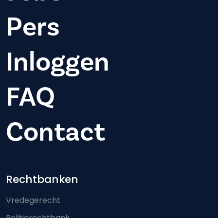
Pers
Inloggen
FAQ
Contact
Footer-menu
Rechtbanken
Vredegerecht
Politierechtbank