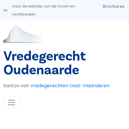
Overslaan en naar de inhoud gaan
Brochures
naar de website van de hoven en
rechtbanken
Vredegerecht
Oudenaarde
kanton van
Vredegerechten Oost-Vlaanderen