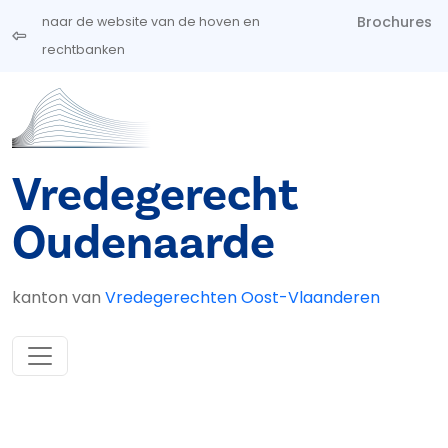
Overslaan en naar de inhoud gaan
Brochures
naar de website van de hoven en
rechtbanken
Vredegerecht
Oudenaarde
kanton van
Vredegerechten Oost-Vlaanderen