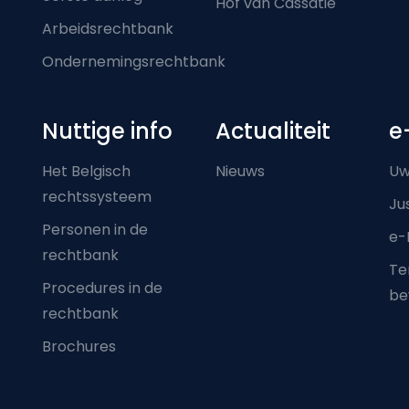
Hof van Cassatie
Arbeidsrechtbank
Ondernemingsrechtbank
Nuttige info
Actualiteit
e
Het Belgisch
Nieuws
Uw
rechtssysteem
Ju
Personen in de
e-
rechtbank
Ter
Procedures in de
be
rechtbank
Brochures