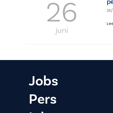
26
pe
26/
Le
juni
Jobs
Pers