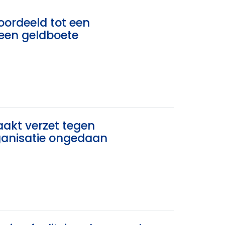
oordeeld tot een
 een geldboete
akt verzet tegen
rganisatie ongedaan