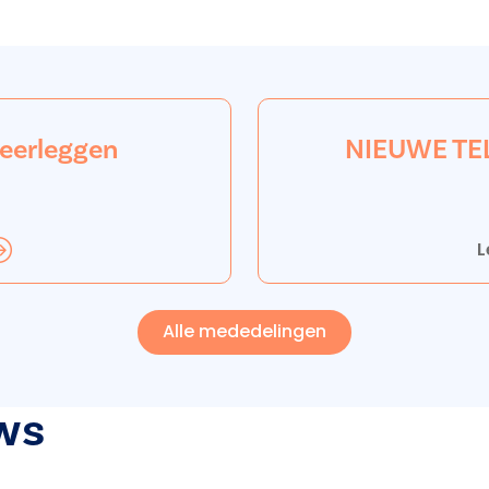
neerleggen
NIEUWE TE
L
Alle mededelingen
ws