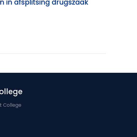
n in afsplitsing drugszaak
ollege
t College