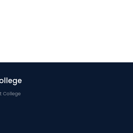
ollege
t College