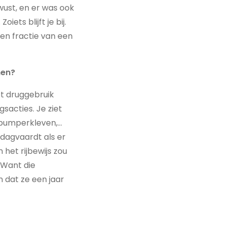
wust, en er was ook
ets blijft je bij.
en fractie van een
emen?
et druggebruik
sacties. Je ziet
 bumperkleven,…
dagvaardt als er
n het rijbewijs zou
 Want die
 dat ze een jaar