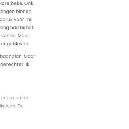
 Harelbeke. Ook
mingen binnen
nadruk voor mij
ning had bij het
 vonnis. Maar
chter gebleven.
pbaanplan. Maar
ederechter. Ik
 in bepaalde
istisch. De