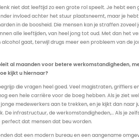
denk niet dat leeftijd zo een grote rol speelt. Je hebt een
onder invloed achter het stuur plaatsneemt, maar je heb
lharden in de boosheid. Die mensen kan je straffen zoveel j
binnen alle leeftijden, van heel jong tot oud. Met dan het ver
alcohol gaat, terwijl drugs meer een probleem van de j
pleit al maanden voor betere werkomstandigheden, me
e kijkt u hiernaar?
begrijp die vragen heel goed. Veel magistraten, griffiers 
og een hele carrière voor de boeg hebben. Als je ziet we
jonge medewerkers aan te trekken, en je kijkt dan naar jus
. De infrastructuur, de werkomstandigheden,… Als je zel
p perfect dat mensen dat beu worden.
vonden dat een modern bureau en een aangename omgevi