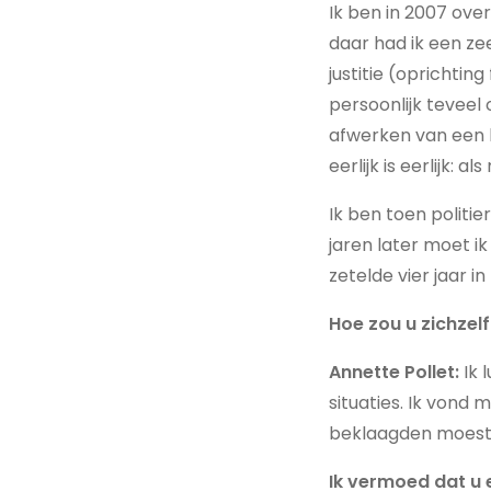
Ik ben in 2007 ove
daar had ik een z
justitie (oprichtin
persoonlijk teveel 
afwerken van een l
eerlijk is eerlijk:
Ik ben toen polit
jaren later moet ik
zetelde vier jaar in
Hoe zou u zichzel
Annette Pollet:
Ik 
situaties. Ik vond
beklaagden moeste
Ik vermoed dat u 