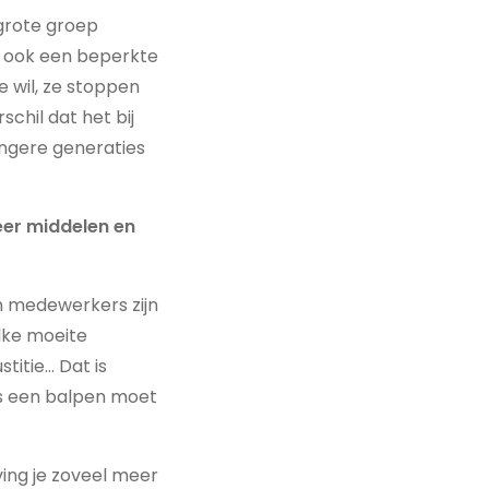
 grote groep
t ook een beperkte
e wil, ze stoppen
schil dat het bij
ongere generaties
er middelen en
en medewerkers zijn
lke moeite
titie… Dat is
fs een balpen moet
ng je zoveel meer