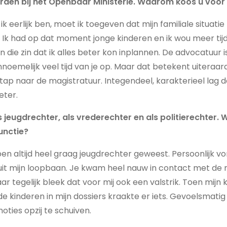
rden bij het Openbaar Ministerie. Waarom koos u voor
 ik eerlijk ben, moet ik toegeven dat mijn familiale situati
. Ik had op dat moment jonge kinderen en ik wou meer tijd
 die zin dat ik alles beter kon inplannen. De advocatuur 
nnoemelijk veel tijd van je op. Maar dat betekent uiteraard 
tap naar de magistratuur. Integendeel, karakterieel lag d
eter.
 jeugdrechter, als vrederechter en als politierechter.
unctie?
ben altijd heel graag jeugdrechter geweest. Persoonlijk v
uit mijn loopbaan. Je kwam heel nauw in contact met de
r tegelijk bleek dat voor mij ook een valstrik. Toen mijn
 de kinderen in mijn dossiers kraakte er iets. Gevoelsmati
oties opzij te schuiven.