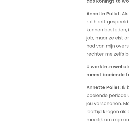
des konings te wo
Annette Pollet:
Als
rol heeft gespeeld
kunnen besteden, in
job, maar ze eist o
had van mijn overs
rechter me zelfs b
U werkte zowel als
meest boeiende f
Annette Pollet:
Ik 
boeiende periode 
jou verschenen. Maa
leeftijd kregen als
moeilijk om mijn em