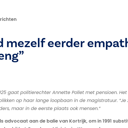
richten
d mezelf eerder empat
eng”
25 gaat politierechter Annette Pollet met pensioen. He
likken op haar lange loopbaan in de magistratuur. “Je z
ders, maar in de eerste plaats ook mensen.”
als advocaat aan de balie van Kortrijk, om in 1991 subs