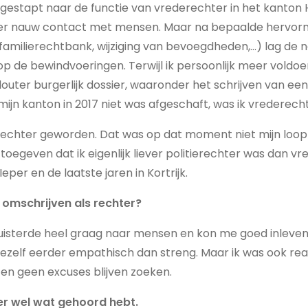
rgestapt naar de functie van vrederechter in het kanton
eer nauw contact met mensen. Maar na bepaalde hervor
g familierechtbank, wijziging van bevoegdheden,…) lag de 
op de bewindvoeringen. Terwijl ik persoonlijk meer voldoe
outer burgerlijk dossier, waaronder het schrijven van een
 als mijn kanton in 2017 niet was afgeschaft, was ik vredere
ierechter geworden. Dat was op dat moment niet mijn loo
 toegeven dat ik eigenlijk liever politierechter was dan vr
 Ieper en de laatste jaren in Kortrijk.
f omschrijven als rechter?
luisterde heel graag naar mensen en kon me goed inleven
 mezelf eerder empathisch dan streng. Maar ik was ook real
n geen excuses blijven zoeken.
er wel wat gehoord hebt.