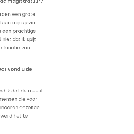
 de magistratuur?
e toen een grote
 aan mijn gezin
is een prachtige
niet dat ik spijt
e functie van
 Wat vond u de
ond ik dat de meest
 mensen die voor
 kinderen dezelfde
g werd het te