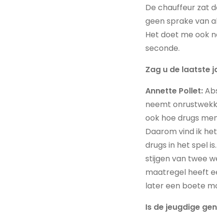
De chauffeur zat d
geen sprake van alc
Het doet me ook na
seconde.
Zag u de laatste 
Annette Pollet:
Abs
neemt onrustwekken
ook hoe drugs men
Daarom vind ik het
drugs in het spel is
stijgen van twee w
maatregel heeft ee
later een boete m
Is de jeugdige gen