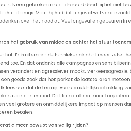
aar als een gebroken man. Uiteraard deed hij het niet be
ohol of drugs. Maar hij had dat ongeval wel veroorzaakt. Zoi
denken over het noodlot. Veel ongevallen gebeuren in e
jaren het gebruik van middelen achter het stuur toen
oluut. Er is uiteraard de klassieker alcohol, maar zeker h
d toe. En dat ondanks alle campagnes en sensibilisering
sen verandert en agressiever maakt. Verkeersagressie,
 een goede zaak dat het parket de laatste jaren meteen 
. Ik lees ook dat de termijn van onmiddellijke intrekking va
eken naar een maand. Dat kan ik alleen maar toejuichen.
n veel grotere en onmiddellijkere impact op mensen dan
oeten betalen.
eratie meer bewust van veilig rijden?