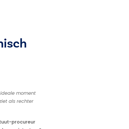
hisch
t ideale moment
iet als rechter
tituut-procureur