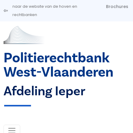
Overslaan en naar de inhoud gaan
Brochures
naar de website van de hoven en
rechtbanken
Politierechtbank
West-Vlaanderen
Afdeling Ieper