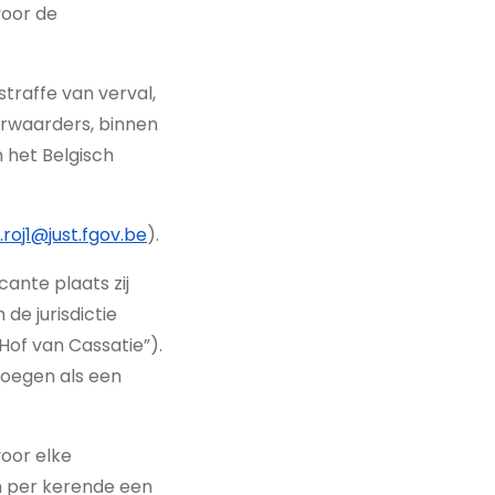
voor de
traffe van verval,
rwaarders, binnen
 het Belgisch
roj1@just.fgov.be
).
ante plaats zij
de jurisdictie
Hof van Cassatie”).
voegen als een
voor elke
en per kerende een