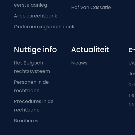
eerste aanleg
Hof van Cassatie
Arbeidsrechtbank
Ondernemingsrechtbank
Nuttige info
Actualiteit
e
Het Belgisch
Nieuws
Uw
rechtssysteem
Ju
Personen in de
e-
rechtbank
Ter
Procedures in de
be
rechtbank
Brochures