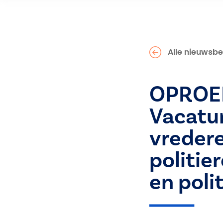
Alle nieuwsbe
OPROEP
Vacatu
vreder
politie
en poli