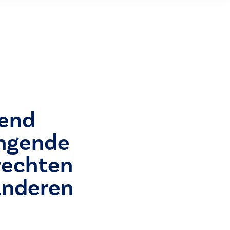
gend
angende
erechten
anderen