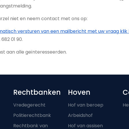
vangstmelding.
rzel niet en neem contact met ons op:
atisch versturen van een mailbericht met uw vraag klik 
 682 01 90.
st aan alle geïnteresseerden.
Footer-menu
Rechtbanken
Hoven
C
Vredegerecht
Hof van beroep
He
Politierechtbank
Arbeidshof
Rechtbank van
Hof van assisen