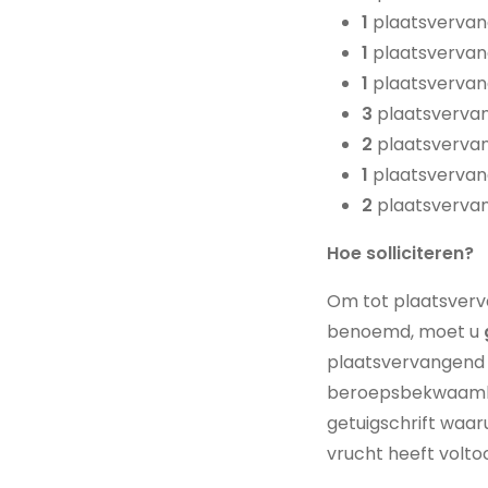
1
plaatsvervan
1
plaatsvervan
1
plaatsvervan
3
plaatsvervan
2
plaatsvervan
1
plaatsvervan
2
plaatsvervan
Hoe solliciteren?
Om tot plaatsverv
benoemd, moet u
plaatsvervangend 
beroepsbekwaamhei
getuigschrift waaru
vrucht heeft voltoo