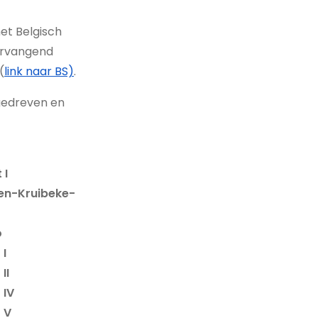
et Belgisch
ervangend
(
link naar BS)
.
 gedreven en
 I
en-Kruibeke-
o
 I
II
 IV
 V