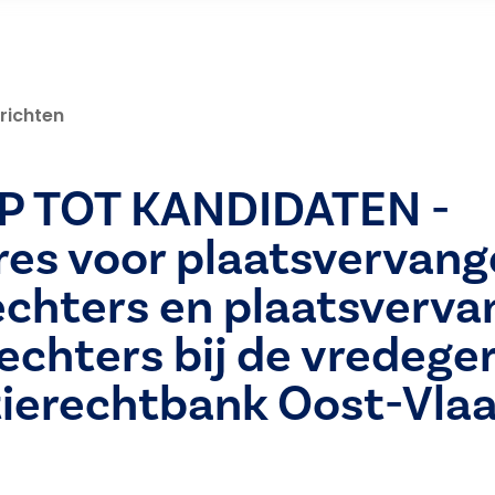
richten
 TOT KANDIDATEN -
res voor plaatsvervan
echters en plaatsverv
rechters bij de vredeg
tierechtbank Oost-Vla