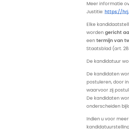
Meer informatie o
Justitie:
https://h
Elke kandidaatstel
worden
gericht a
een
termijn van 
Staatsblad (art. 2
De kandidatuur wor
De kandidaten word
postuleren, door i
waarvoor zij postu
De kandidaten wor
onderscheiden bijl
Indien u voor meer
kandidatuurstellin