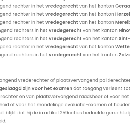
gend rechter in het
vredegerecht
van het kanton
Geraa
gend rechter in het
vredegerecht
van het kanton
Herze
gend rechter in het
vredegerecht
van het kanton
Merel
gend rechters in het
vredegerecht
van het kanton
Nino
gend rechters in het
vredegerecht
van het kanton
Sint
gend rechter in het
vredegerecht
van het kanton
Wette
gend rechters in het
vredegerecht
van het kanton
Zelz
angend vrederechter of plaatsvervangend politierechte
geslaagd zijn voor het examen
dat toegang verleent to
rechter en van plaatsvervangend raadsheer of voor het
d of voor het mondelinge evaluatie-examen of houder z
it blijkt dat hij de in artikel 259octies bedoelde gerechte
id.