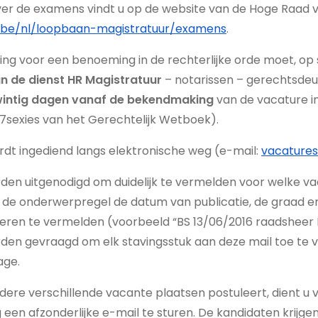
ver de examens vindt u op de website van de Hoge Raad 
rj.be/nl/loopbaan-magistratuur/examens
.
ling voor een benoeming in de rechterlijke orde moet, op s
an de dienst HR Magistratuur
– notarissen – gerechtsdeu
twintig dagen vanaf de bekendmaking
van de vacature in
87sexies van het Gerechtelijk Wetboek).
dt ingediend langs elektronische weg (e-mail:
vacatures.
en uitgenodigd om duidelijk te vermelden voor welke vac
n de onderwerpregel de datum van publicatie, de graad en 
leren te vermelden (voorbeeld “BS 13/06/2016 raadsheer 
den gevraagd om elk stavingsstuk aan deze mail toe te 
age.
dere verschillende vacante plaatsen postuleert, dient u 
g een afzonderlijke e-mail te sturen. De kandidaten krijg