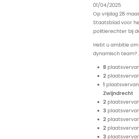
01/04/2025
Op vrijdag 28 maar
Staatsblad voor h
politierechter bij
Hebt u ambitie om 
dynamisch team? Aa
8
plaatsvervan
2
plaatsvervan
1
plaatsvervan
Zwijndrecht
2
plaatsvervan
3
plaatsvervan
2
plaatsvervan
2
plaatsvervan
3
plaatsvervan