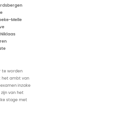
rdsbergen
le
beke-Melle
ve
-Niklaas
ren
ate
r te worden
t het ambt van
 examen inzake
ijn van het
lijke stage met