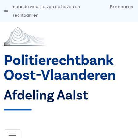
Overslaan en naar de inhoud gaan
Brochures
naar de website van de hoven en
rechtbanken
Politierechtbank
Oost-Vlaanderen
Afdeling Aalst