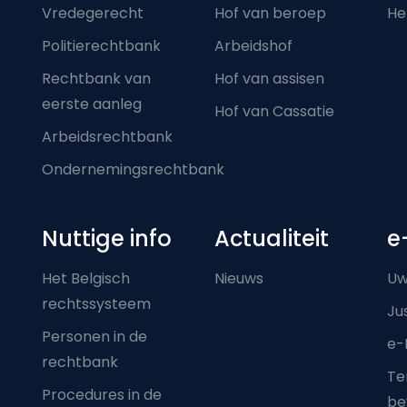
Vredegerecht
Hof van beroep
He
Politierechtbank
Arbeidshof
Rechtbank van
Hof van assisen
eerste aanleg
Hof van Cassatie
Arbeidsrechtbank
Ondernemingsrechtbank
Nuttige info
Actualiteit
e
Het Belgisch
Nieuws
Uw
rechtssysteem
Ju
Personen in de
e-
rechtbank
Ter
Procedures in de
be