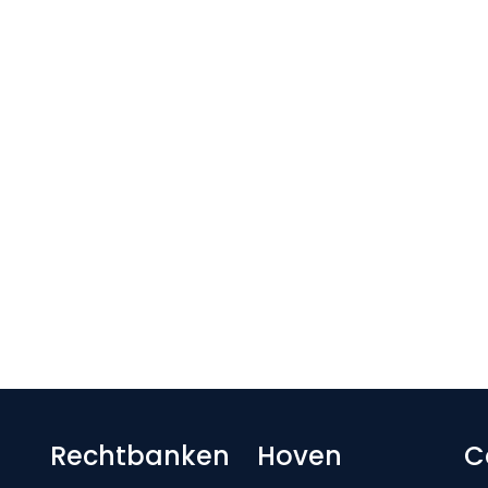
Footer-menu
Rechtbanken
Hoven
C