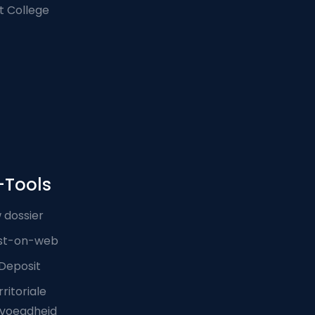
t College
-Tools
 dossier
st-on-web
Deposit
ritoriale
voegdheid