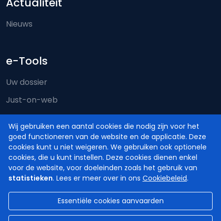
Actualiteit
Nieuws
e-Tools
Uw dossier
Just-on-web
e-Deposit
Wij gebruiken een aantal cookies die nodig zijn voor het
Territoriale bevoegdheid
goed functioneren van de website en de applicatie. Deze
cookies kunt u niet weigeren. We gebruiken ook optionele
cookies, die u kunt instellen. Deze cookies dienen enkel
voor de website, voor doeleinden zoals het gebruik van
statistieken
. Lees er meer over in ons
Cookiebeleid
.
Essentiële cookies aanvaarden
© Hoven en Rechtbanken van België
2026
Disclaimer
Privacy
Cookiebeleid