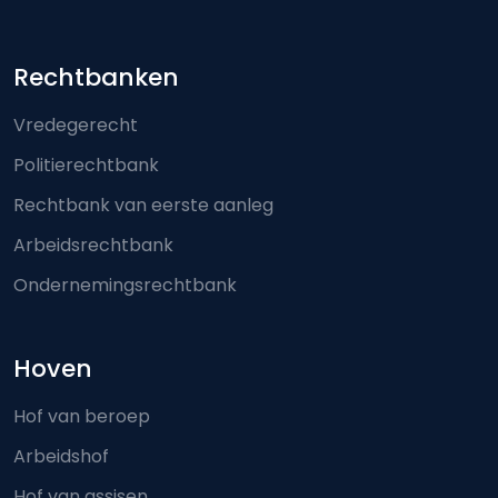
Footer-menu
Rechtbanken
Vredegerecht
Politierechtbank
Rechtbank van eerste aanleg
Arbeidsrechtbank
Ondernemingsrechtbank
Hoven
Hof van beroep
Arbeidshof
Hof van assisen