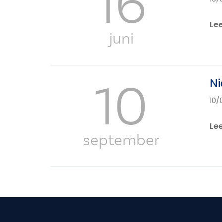
16
Le
juni
10
Ni
10/
Le
september