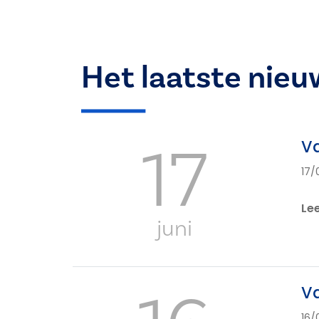
Het laatste nieu
17
Va
17/
Le
juni
Va
16/