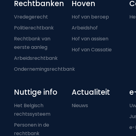
Footer-menu
Rechtbanken
Hoven
C
Vredegerecht
Hof van beroep
He
Politierechtbank
Arbeidshof
Rechtbank van
Hof van assisen
eerste aanleg
Hof van Cassatie
Arbeidsrechtbank
Ondernemingsrechtbank
Nuttige info
Actualiteit
e
Het Belgisch
Nieuws
Uw
rechtssysteem
Ju
Personen in de
e-
rechtbank