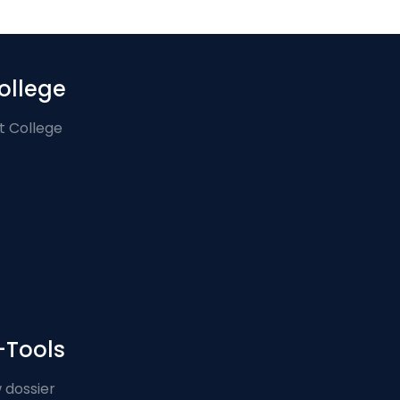
ollege
t College
-Tools
 dossier