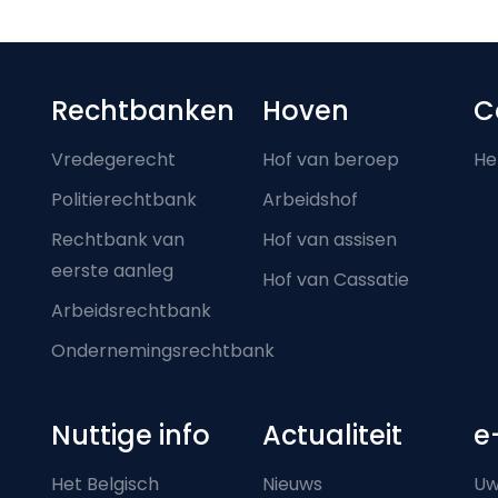
Footer-menu
Rechtbanken
Hoven
C
Vredegerecht
Hof van beroep
He
Politierechtbank
Arbeidshof
Rechtbank van
Hof van assisen
eerste aanleg
Hof van Cassatie
Arbeidsrechtbank
Ondernemingsrechtbank
Nuttige info
Actualiteit
e
Het Belgisch
Nieuws
Uw