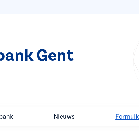
bank Gent
tbank
Nieuws
Formuli