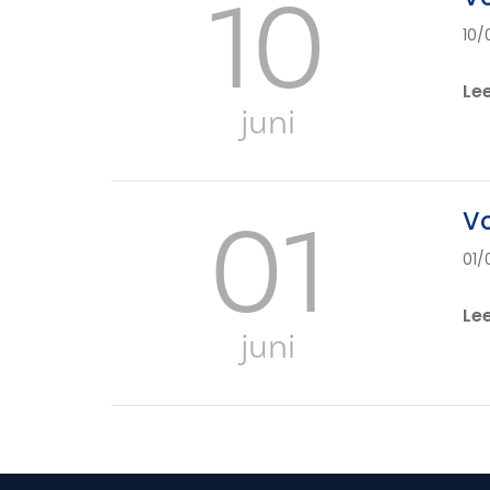
10
10/
Le
juni
01
V
01/
Le
juni