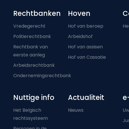
Footer-menu
Rechtbanken
Hoven
C
Vredegerecht
Hof van beroep
He
Politierechtbank
Arbeidshof
Rechtbank van
Hof van assisen
eerste aanleg
Hof van Cassatie
Arbeidsrechtbank
Ondernemingsrechtbank
Nuttige info
Actualiteit
e
Het Belgisch
Nieuws
Uw
rechtssysteem
Ju
Personen in de