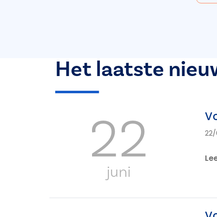
Het laatste nieu
22
Vo
22/
Le
juni
Vo