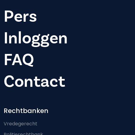
Pers
Inloggen
FAQ
Contact
Footer-menu
Rechtbanken
Vredegerecht
Politierechtbank