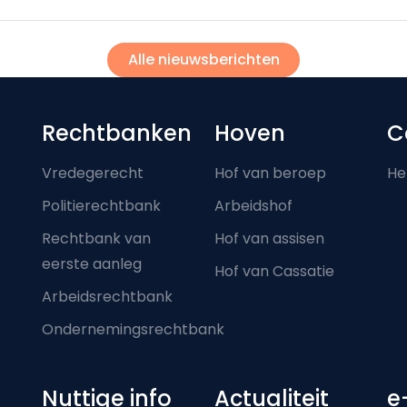
Alle nieuwsberichten
Footer-menu
Rechtbanken
Hoven
C
Vredegerecht
Hof van beroep
He
Politierechtbank
Arbeidshof
Rechtbank van
Hof van assisen
eerste aanleg
Hof van Cassatie
Arbeidsrechtbank
Ondernemingsrechtbank
Nuttige info
Actualiteit
e