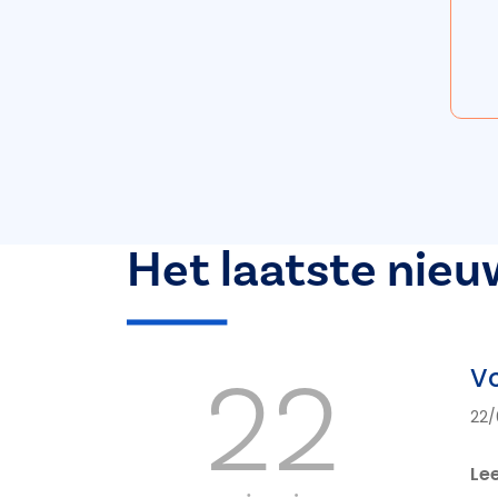
Het laatste nieu
22
Vo
22/
Le