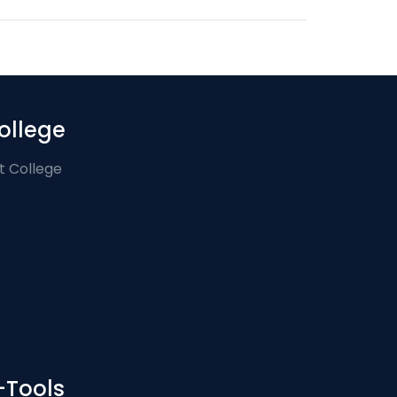
ollege
t College
-Tools