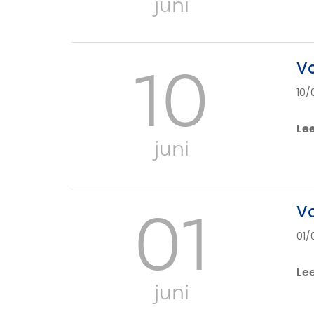
juni
10
Vo
10/
Le
juni
01
V
01/
Le
juni