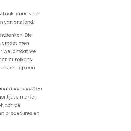
il ook staan voor
n van ons land.
chtbanken. Die
oon omdat men
 er wel omdat we
gen er telkens
uitzicht op een
r opdracht écht kan
gentijdse manier,
ook aan de
 en procedures en