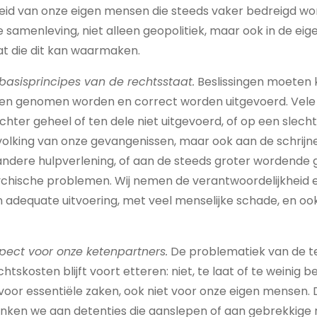
heid van onze eigen mensen die steeds vaker bedreigd wo
e samenleving, niet alleen geopolitiek, maar ook in de eige
at die dit kan waarmaken.
basisprincipes van de rechtsstaat.
Beslissingen moeten k
nen genomen worden en correct worden uitgevoerd. Vele
hter geheel of ten dele niet uitgevoerd, of op een slech
olking van onze gevangenissen, maar ook aan de schrijn
n andere hulpverlening, of aan de steeds groter wordend
ychische problemen. Wij nemen de verantwoordelijkheid e
 adequate uitvoering, met veel menselijke schade, en oo
pect voor onze ketenpartners.
De problematiek van de te
tskosten blijft voort etteren: niet, te laat of te weinig b
oor essentiële zaken, ook niet voor onze eigen mensen. Di
nken we aan detenties die aanslepen of aan gebrekkige ri