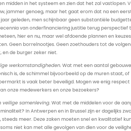
ten midden in het systeem en zien dat het zal vastlopen. 
euw, jammer genoeg, maar het gaat erom dat na een eer
ijf jaar geleden, men schijnbaar geen substantiële budgett
ecennia van onderfinanciering justitie terug perspectief
 meteen, hier en nu, maar wel afdoende plannen en keuzes
en. Geen borrelnootjes. Geen zoethouders tot de volgend
, en de burger zeker niet.
ilige werkomstandigheden.
Wat met een aantal gebouwe
ënisch is, de schimmel bijvoorbeeld op de muren staat, of 
permarkt is vaak beter beveiligd. Mogen we enig respect
it van onze medewerkers en onze bezoekers?
 veilige samenleving.
Wat met de middelen voor de aan
inaliteit? In Antwerpen en in Brussel zijn er dagelijks zw
, steeds meer. Deze zaken moeten snel en kwalitatief k
soms niet kan met alle gevolgen van dien voor de veilig