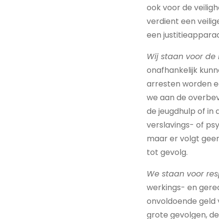
ook voor de veilig
verdient een veilig
een justitieappara
Wij staan voor de 
onafhankelijk kun
arresten worden ec
we aan de overbev
de jeugdhulp of i
verslavings- of ps
maar er volgt geen
tot gevolg.
We staan voor res
werkings- en gerech
onvoldoende geld v
grote gevolgen, de