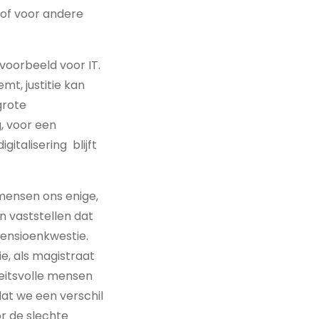
 of voor andere
jvoorbeeld voor IT.
t, justitie kan
grote
g, voor een
italisering blijft
 mensen ons enige,
n vaststellen dat
pensioenkwestie.
e, als magistraat
eitsvolle mensen
at we een verschil
r de slechte