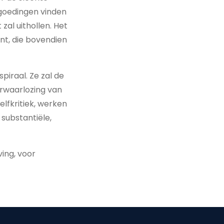
goedingen vinden
zal uithollen. Het
ont, die bovendien
spiraal. Ze zal de
erwaarlozing van
elfkritiek, werken
substantiële,
ing, voor