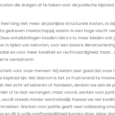
aten die dreigen af te haken voor de juridische bijstand
heel lang niet meer de jaarlijkse structurele kosten, zo bi
ta gedreven maatschappij, waarin AI een hoge vlucht neem
. Deze ontwikkelingen houden risico’s in, maar bieden ook 
er in tijden van tekorten, voor een betere dienstverlenin
satie en voor meer kwaliteit en rechtvaardigheid, maar… dig
 verre wensdroom.
pschefs voor onze mensen
. Wij weten zeer goed dat onze
 kapitaal zijn. Net daarom is het zo frustrerend te moete
k niet echt wil luisteren of handelen, denken we aan de 
iet of te laat vervangen, maar vooral, werken voor justiti
 wordt steeds minder aantrekkelijk hoewel we net kwalit
trekken. Werken voor justitie geeft veel voldoening omd
en dit in volle onafhankelijkheid kunnen doen. Maar doo