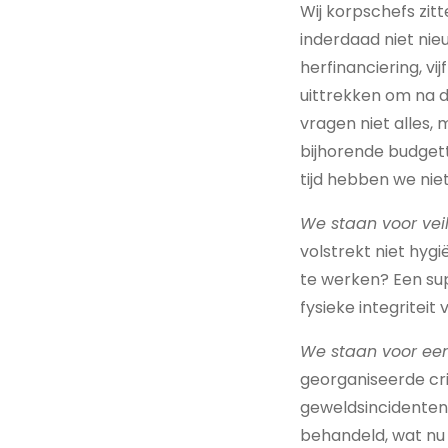
Wij korpschefs zit
inderdaad niet ni
herfinanciering, v
uittrekken om na d
vragen niet alles,
bijhorende budgett
tijd hebben we niet
We staan voor ve
volstrekt niet hygi
te werken? Een su
fysieke integrite
We staan voor een
georganiseerde crim
geweldsincidenten
behandeld, wat nu 