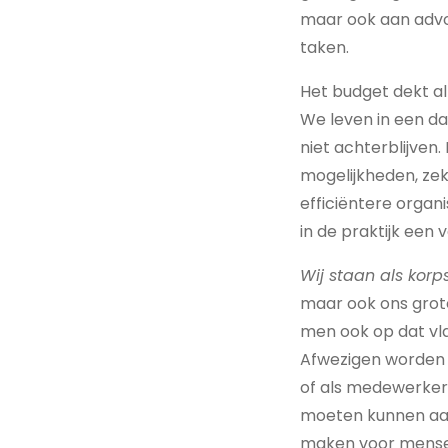
maar ook aan advoc
taken.
Het budget dekt al 
We leven in een da
niet achterblijven
mogelijkheden, zek
efficiëntere organi
in de praktijk een
Wij staan als kor
maar ook ons grote
men ook op dat vla
Afwezigen worden n
of als medewerker,
moeten kunnen aan
maken voor mensen 