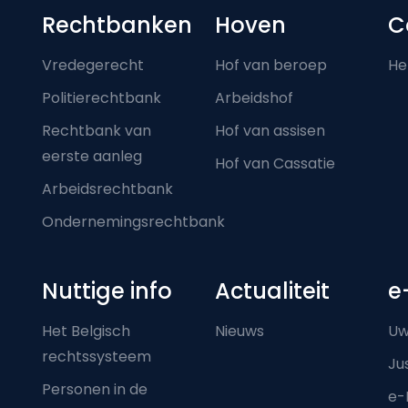
Footer-menu
Rechtbanken
Hoven
C
Vredegerecht
Hof van beroep
He
Politierechtbank
Arbeidshof
Rechtbank van
Hof van assisen
eerste aanleg
Hof van Cassatie
Arbeidsrechtbank
Ondernemingsrechtbank
Nuttige info
Actualiteit
e
Het Belgisch
Nieuws
Uw
rechtssysteem
Ju
Personen in de
e-