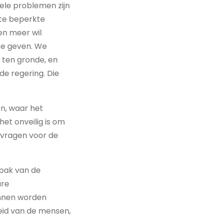
Vele problemen zijn
ste beperkte
en meer wil
 te geven. We
 ten gronde, en
e regering. Die
n, waar het
het onveilig is om
 vragen voor de
pak van de
are
unnen worden
heid van de mensen,