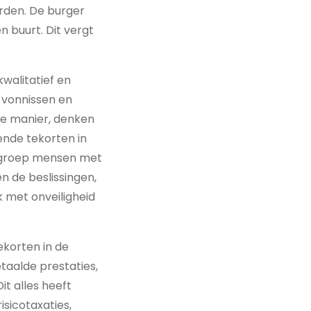
rden. De burger
n buurt. Dit vergt
walitatief en
 vonnissen en
te manier, denken
ende tekorten in
e groep mensen met
n de beslissingen,
k met onveiligheid
korten in de
etaalde prestaties,
t alles heeft
sicotaxaties,