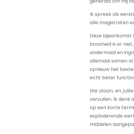
generaal om mij h
Ik spreek als eers
alle magistraten 
Deze bijeenkomst i
boosheid is er nie
andermaal en ingri
allemaal samen al 
opnieuw het beste
echt beter function
We staan, en jullie
vervullen.
Ik denk a
op een korte termij
exploderende werkl
middelen aangepast