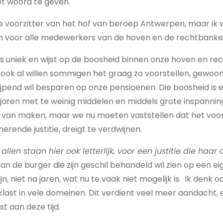
et woord te geven.
te voorzitter van het hof van beroep Antwerpen, maar ik w
en voor alle medewerkers van de hoven en de rechtbanke
s uniek en wijst op de boosheid binnen onze hoven en re
t, ook al willen sommigen het graag zo voorstellen, gew
jpend wil besparen op onze pensioenen. Die boosheid is
jaren met te weinig middelen en middels grote inspannin
 van maken, maar we nu moeten vaststellen dat het voor
erende justitie, dreigt te verdwijnen.
 allen staan hier ook letterlijk, voor een justitie die haa
an de burger die zijn geschil behandeld wil zien op een ei
n, niet na jaren, wat nu te vaak niet mogelijk is. Ik denk 
ast in vele domeinen. Dit verdient veel meer aandacht,
 aan deze tijd.