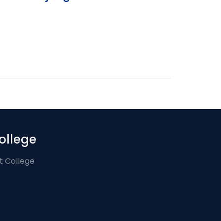
ollege
t College