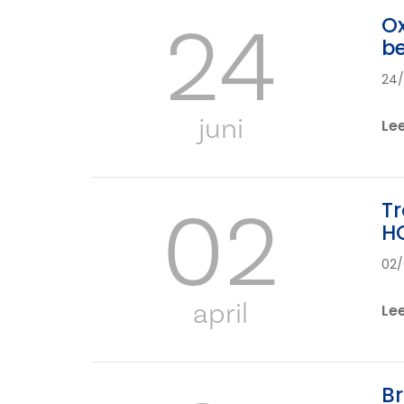
24
Ox
b
24
juni
Le
02
Tr
HO
02
april
Le
Br