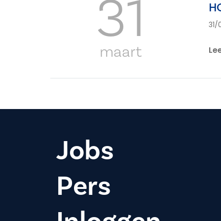
31
H
31/
maart
Le
Jobs
Pers