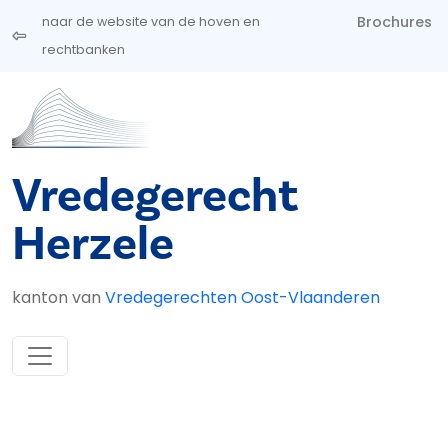
Overslaan en naar de inhoud gaan
Brochures
naar de website van de hoven en
rechtbanken
Vredegerecht
Herzele
kanton van
Vredegerechten Oost-Vlaanderen