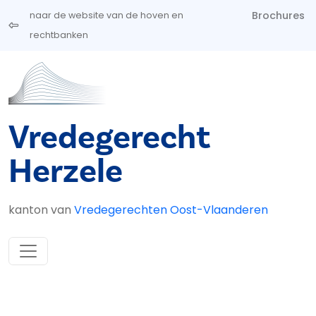
Overslaan en naar de inhoud gaan
Brochures
naar de website van de hoven en
rechtbanken
Vredegerecht
Herzele
kanton van
Vredegerechten Oost-Vlaanderen