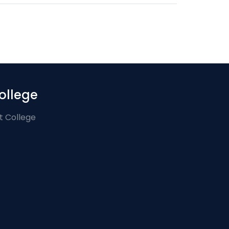
ollege
t College