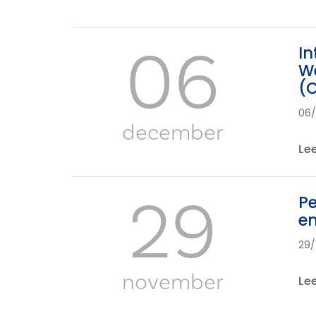
06
In
We
(C
06/
december
Le
29
Pe
en
29/
november
Le