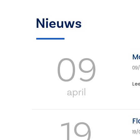
Nieuws
09
Ma
09
Le
april
19
Fl
19/