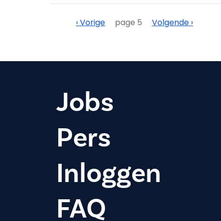
Paginering
Vorige
Volgende
‹ Vorige
page 5
Volgende ›
Jobs
Pers
Inloggen
FAQ