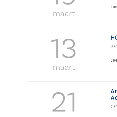
Le
maart
13
HO
13/
Le
maart
21
Am
Aa
21/