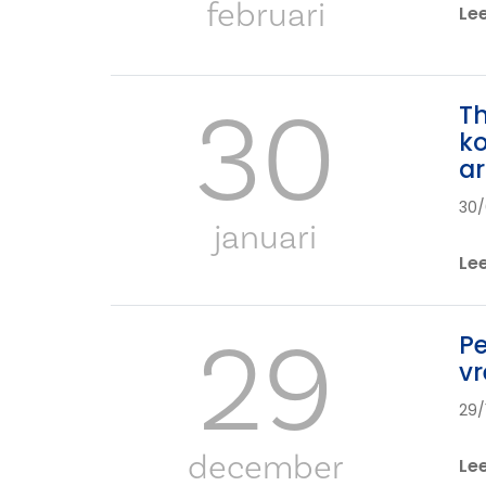
februari
Le
30
Th
ko
ar
30/
januari
Le
29
Pe
vr
29/
december
Le