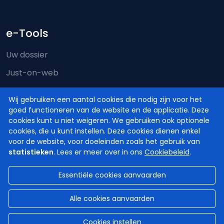
e-Tools
Uw dossier
Just-on-web
e-Deposit
Wij gebruiken een aantal cookies die nodig zijn voor het
Territoriale bevoegdheid
goed functioneren van de website en de applicatie. Deze
cookies kunt u niet weigeren. We gebruiken ook optionele
cookies, die u kunt instellen. Deze cookies dienen enkel
voor de website, voor doeleinden zoals het gebruik van
statistieken
. Lees er meer over in ons
Cookiebeleid
.
Essentiële cookies aanvaarden
© Hoven en Rechtbanken van België
2026
Disclaimer
Privacy
Cookiebeleid
Alle cookies aanvaarden
Toegankelijkheidsverklaring
Cookies instellen