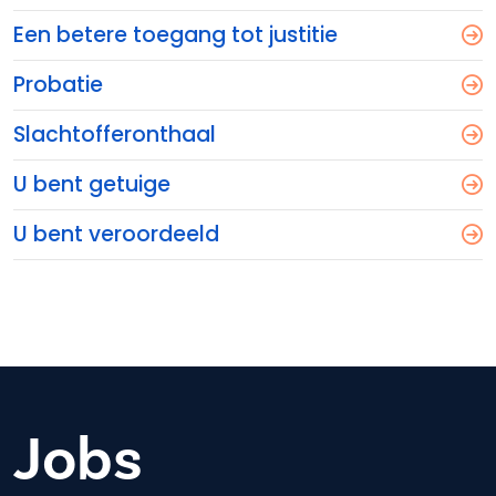
Een betere toegang tot justitie
Probatie
Slachtofferonthaal
U bent getuige
U bent veroordeeld
Jobs