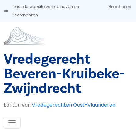
Overslaan en naar de inhoud gaan
Brochures
naar de website van de hoven en
rechtbanken
Vredegerecht
Beveren-Kruibeke-
Zwijndrecht
kanton van
Vredegerechten Oost-Vlaanderen