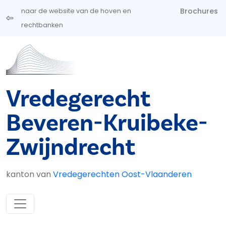
Overslaan en naar de inhoud gaan
Brochures
naar de website van de hoven en
rechtbanken
Vredegerecht
Beveren-Kruibeke-
Zwijndrecht
kanton van
Vredegerechten Oost-Vlaanderen