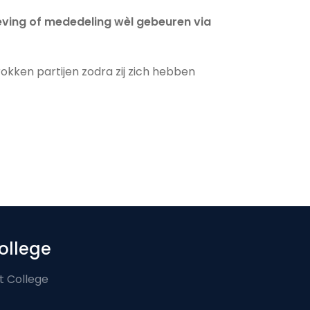
eving of mededeling wèl gebeuren via
ken partijen zodra zij zich hebben
ollege
t College