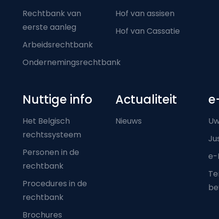
Rechtbank van
Hof van assisen
eerste aanleg
Hof van Cassatie
Arbeidsrechtbank
Ondernemingsrechtbank
Nuttige info
Actualiteit
e
Het Belgisch
Nieuws
Uw
rechtssysteem
Ju
Personen in de
e-
rechtbank
Ter
Procedures in de
be
rechtbank
Brochures