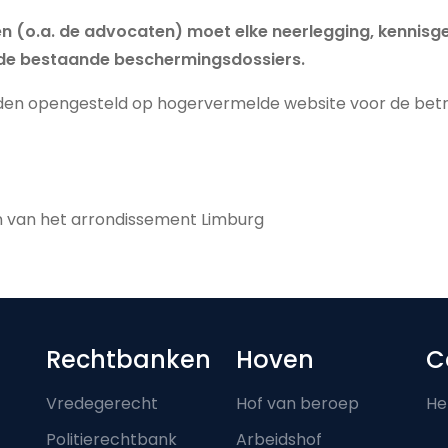
 (o.a. de advocaten) moet elke neerlegging, kennisg
in de bestaande beschermingsdossiers.
en opengesteld op hogervermelde website voor de betrok
n van het arrondissement Limburg
Footer-menu
Rechtbanken
Hoven
C
Vredegerecht
Hof van beroep
He
Politierechtbank
Arbeidshof