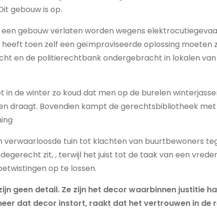
Dit gebouw is op.
een gebouw verlaten worden wegens elektrocutiegevaar
 heeft toen zelf een geïmproviseerde oplossing moeten 
cht en de politierechtbank ondergebracht in lokalen va
et in de winter zo koud dat men op de burelen winterjas
zen draagt. Bovendien kampt de gerechtsbibliotheek met
ing
en verwaarloosde tuin tot klachten van buurtbewoners t
egerecht zit, , terwijl het juist tot de taak van een vre
betwistingen op te lossen.
jn geen detail. Ze zijn het decor waarbinnen justitie 
r dat decor instort, raakt dat het vertrouwen in de r