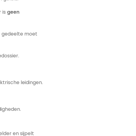
 is
geen
te gedeelte moet
dossier.
ektrische leidingen.
igheden.
elder en sijpelt