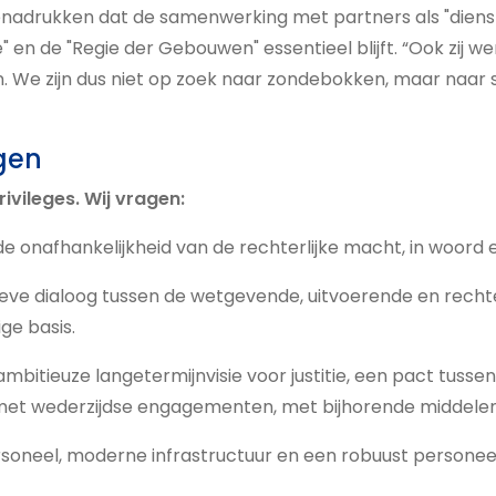
nadrukken dat de samenwerking met partners als "dienst
" en de "Regie der Gebouwen" essentieel blijft. “Ook zij 
 We zijn dus niet op zoek naar zondebokken, maar naar 
gen
rivileges. Wij vragen:
e onafhankelijkheid van de rechterlijke macht, in woord 
eve dialoog tussen de wetgevende, uitvoerende en rechte
ige basis.
 ambitieuze langetermijnvisie voor justitie, een pact tusse
met wederzijdse engagementen, met bijhorende middelen
soneel, moderne infrastructuur en een robuust personee