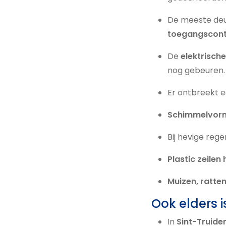
De meeste deur
toegangscont
De
elektrische
nog gebeuren.
Er ontbreekt 
Schimmelvor
Bij hevige reg
Plastic zeile
Muizen, ratte
Ook elders i
In
Sint-Truide