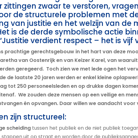
r zittingen zwaar te verstoren, vragen 
oor de structurele problemen met 
ng van justitie en het welzijn van de
Het is de derde symbolische actie bi
stitie verdient respect – het is vijf 
s prachtige gerechtsgebouw in het hart van deze mooi
aretha van Oostenrijk en van Keizer Karel, van waaruit
erden geregeerd. Toch zien we met lede ogen het verv
 de laatste 20 jaren werden er enkel kleine oplapwe
dag tot 250 personeelsleden en op drukke dagen komen
itenaf. We zouden deze mensen op een veilige en men
tvangen én opvangen. Daar willen we aandacht voor 
 zijn structureel:
ige scheiding
tussen het publiek en de niet publiek toegan
stappen uit op straat en worden door de publieksgangen