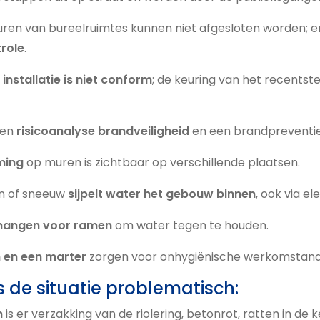
en van bureelruimtes kunnen niet afgesloten worden; er
role
.
 installatie is niet conform
; de keuring van het recents
een
risicoanalyse brandveiligheid
en een brandpreventie
ming
op muren is zichtbaar op verschillende plaatsen.
en of sneeuw
sijpelt water het gebouw binnen
, ook via el
n hangen voor ramen
om water tegen te houden.
n en een marter
zorgen voor onhygiënische werkomstand
s de situatie problematisch:
n
is er verzakking van de riolering, betonrot, ratten in de k