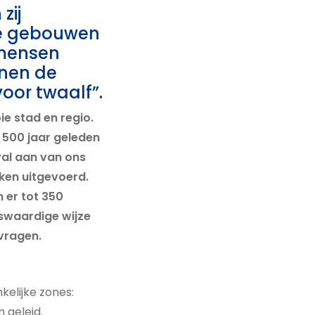
zij
de gebouwen
 mensen
nnen de
voor twaalf”.
e stad en regio.
 500 jaar geleden
al aan van ons
rken uitgevoerd.
 er tot 350
swaardige wijze
vragen.
kelijke zones:
 geleid.