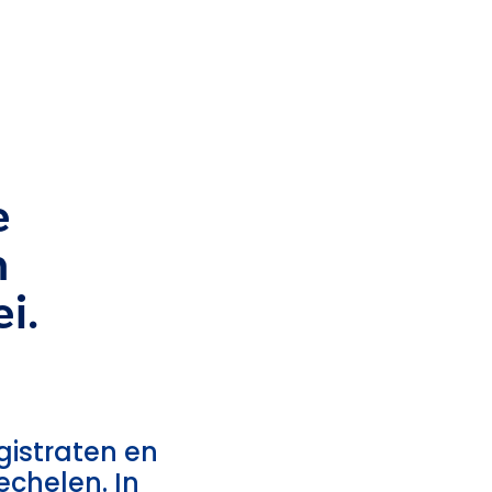
e
n
i.
istraten en
echelen. In