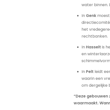
water binnen. 
In
Genk
moest 
directiecomité
het vredegere
rechtbanken.
In
Hasselt
is h
en winterlaar
schimmelvorm
In
Pelt
leidt e
waarin een vred
om dergelijke 
“Deze gebouwen zi
waarmaakt. Wannee