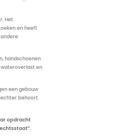
. Het
zoeken en heeft
n andere
sen, handschoenen
 wateroverlast en
egen een gebouw
derechter behoort
haar opdracht
echtsstaat”.