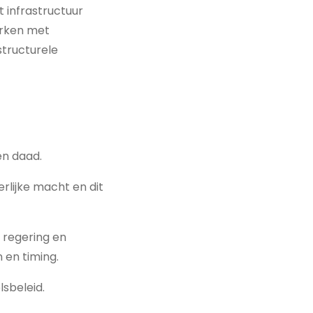
 infrastructuur
werken met
structurele
en daad.
rlijke macht en dit
n regering en
 en timing.
lsbeleid.