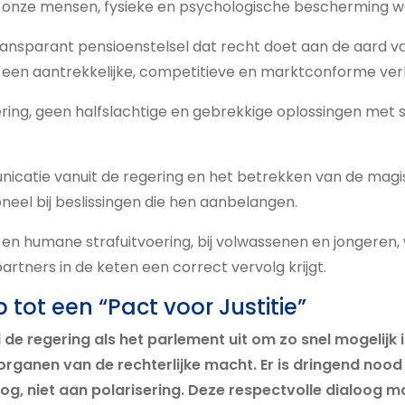
r onze mensen, fysieke en psychologische bescherming w
ransparant pensioenstelsel dat recht doet aan de aard v
 een aantrekkelijke, competitieve en marktconforme ver
sering, geen halfslachtige en gebrekkige oplossingen met 
icatie vanuit de regering en het betrekken van de magi
eel bij beslissingen die hen aanbelangen.
 en humane strafuitvoering, bij volwassenen en jongeren
partners in de keten een correct vervolg krijgt.
tot een “Pact voor Justitie”
de regering als het parlement uit om zo snel mogelijk 
organen van de rechterlijke macht. Er is dringend nood
og, niet aan polarisering. Deze respectvolle dialoog m