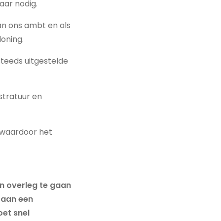
aar nodig.
an ons ambt en als
loning.
steeds uitgestelde
stratuur en
, waardoor het
in overleg te gaan
 aan een
oet snel