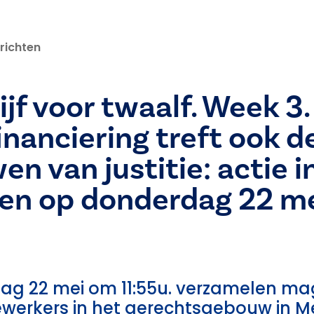
richten
ijf voor twaalf. Week 3.
nanciering treft ook d
n van justitie: actie i
en op donderdag 22 me
g 22 mei om 11:55u. verzamelen mag
ewerkers in het gerechtsgebouw in M