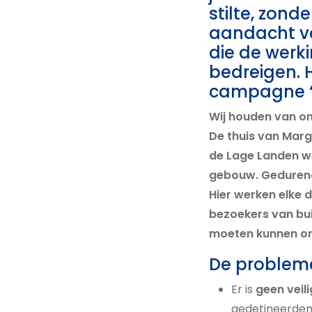
stilte, zonde
aandacht v
die de werki
bedreigen. 
campagne “Ju
Wij houden van on
De thuis van Marg
de Lage Landen w
gebouw. Gedurende
Hier werken elke 
bezoekers van bu
moeten kunnen on
De problemen
Er is
geen veil
gedetineerden 