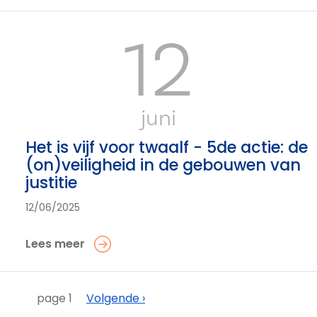
12
juni
Het is vijf voor twaalf - 5de actie: de
(on)veiligheid in de gebouwen van
justitie
12/06/2025
Lees meer
Paginering
Volgende
page 1
Volgende ›