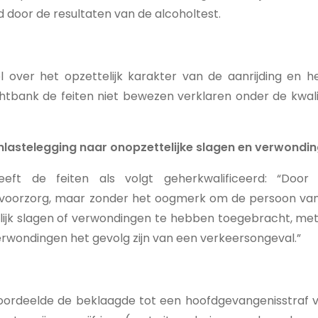
 door de resultaten van de alcoholtest.
el over het opzettelijk karakter van de aanrijding en
htbank de feiten niet bewezen verklaren onder de kwalif
enlastelegging naar onopzettelijke slagen en verwond
eft de feiten als volgt geherkwalificeerd: “Doo
f voorzorg, maar zonder het oogmerk om de persoon va
lijk slagen of verwondingen te hebben toegebracht, me
erwondingen het gevolg zijn van een verkeersongeval.”
oordeelde de beklaagde tot een hoofdgevangenisstraf 