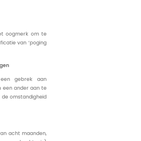
 het oogmerk om te
icatie van ‘poging
ingen
r een gebrek aan
n een ander aan te
t de omstandigheid
van acht maanden,