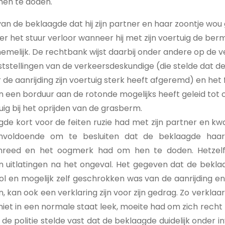
hen te doden.
van de beklaagde dat hij zijn partner en haar zoontje wo
er het stuur verloor wanneer hij met zijn voertuig de berm
melijk. De rechtbank wijst daarbij onder andere op de v
ststellingen van de verkeersdeskundige (die stelde dat d
de aanrijding zijn voertuig sterk heeft afgeremd) en het f
 een borduur aan de rotonde mogelijks heeft geleid tot c
uig bij het oprijden van de grasberm.
de kort voor de feiten ruzie had met zijn partner en kw
onvoldoende om te besluiten dat de beklaagde haa
anreed en het oogmerk had om hen te doden. Hetzelfd
n uitlatingen na het ongeval. Het gegeven dat de bekla
l en mogelijk zelf geschrokken was van de aanrijding e
, kan ook een verklaring zijn voor zijn gedrag. Zo verklaa
iet in een normale staat leek, moeite had om zich recht
de politie stelde vast dat de beklaagde duidelijk onder i