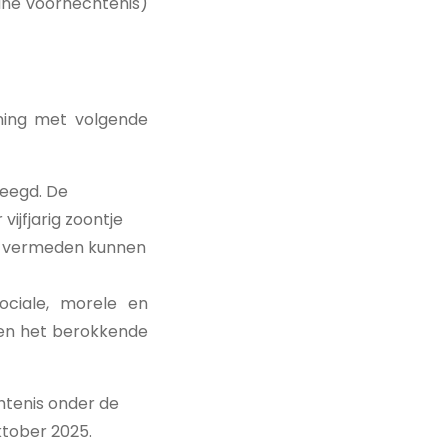
gane voorhechtenis)
ning met volgende
leegd. De
ijfjarig zoontje
ct vermeden kunnen
ociale, morele en
 en het berokkende
htenis onder de
ktober 2025.