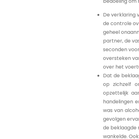
bedoeling om 
De verklaring 
de controle ov
geheel onaanne
partner, de va
seconden voor 
oversteken van
over het voert
Dat de beklaag
op zichzelf 
opzettelijk a
handelingen e
was van alcoho
gevolgen ervan
de beklaagde n
wankelde. Ook 