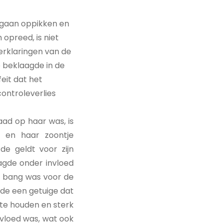
u gaan oppikken en
 opreed, is niet
erklaringen van de
e beklaagde in de
eit dat het
ontroleverlies
aad op haar was, is
r en haar zoontje
e geldt voor zijn
agde onder invloed
n bang was voor de
rde een getuige dat
 te houden en sterk
nvloed was, wat ook