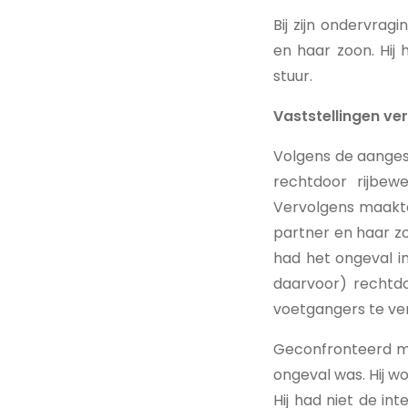
Bij zijn ondervrag
en haar zoon. Hij
stuur.
Vaststellingen v
Volgens de aanges
rechtdoor rijbew
Vervolgens maakte 
partner en haar zo
had het ongeval in
daarvoor) rechtdo
voetgangers te ve
Geconfronteerd me
ongeval was. Hij wo
Hij had niet de in