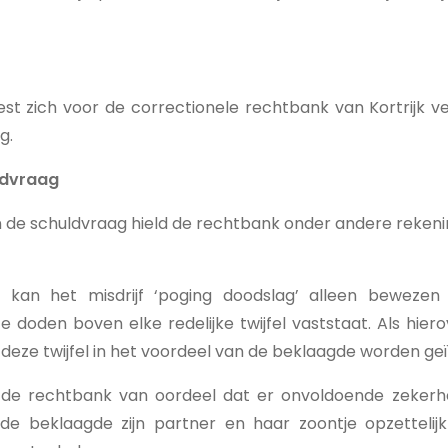
t zich voor de correctionele rechtbank van Kortrijk 
g.
ldvraag
an de schuldvraag hield de rechtbank onder andere reken
kan het misdrijf ‘poging doodslag’ alleen bewezen 
doden boven elke redelijke twijfel vaststaat. Als hierove
deze twijfel in het voordeel van de beklaagde worden ge
is de rechtbank van oordeel dat er onvoldoende zeker
 de beklaagde zijn partner en haar zoontje opzetteli