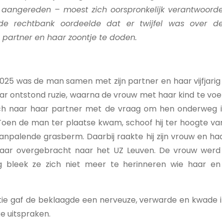
 aangereden – moest zich oorspronkelijk verantwoorde
de rechtbank oordeelde dat er twijfel was over de
 partner en haar zoontje te doden.
25 was de man samen met zijn partner en haar vijfjarig
Daar ontstond ruzie, waarna de vrouw met haar kind te voet
ch naar haar partner met de vraag om hen onderweg in
oen de man ter plaatse kwam, schoof hij ter hoogte v
aanpalende grasberm. Daarbij raakte hij zijn vrouw en haa
vaar overgebracht naar het UZ Leuven. De vrouw werd 
g bleek ze zich niet meer te herinneren wie haar en
tie gaf de beklaagde een nerveuze, verwarde en kwade in
e uitspraken.