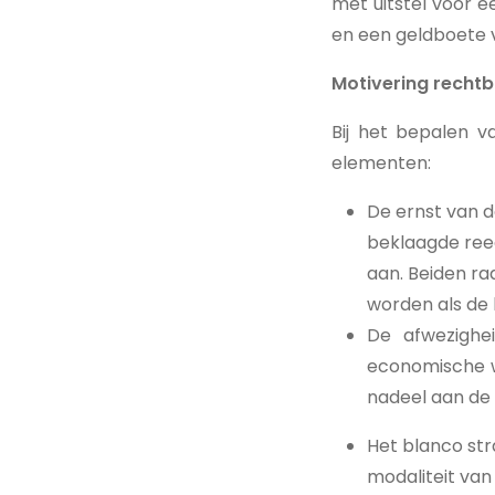
met uitstel voor e
en een geldboete 
Motivering recht
Bij het bepalen 
elementen:
De ernst van 
beklaagde reed 
aan. Beiden ra
worden als de 
De afwezighe
economische wa
nadeel aan de 
Het blanco str
modaliteit van