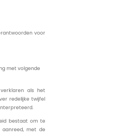
verantwoorden voor
ing met volgende
verklaren als het
r redelijke twijfel
ïnterpreteerd.
heid bestaat om te
jk aanreed, met de