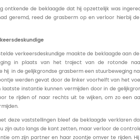
ing ontkende de beklaagde dat hij opzettelijk was ingere
 had geremd, reed de grasberm op en verloor hierbij de
erkeersdeskundige
telde verkeersdeskundige maakte de beklaagde aan de
eging in plaats van het traject van de rotonde naar
hij in de gelijkgrondse grasberm een stuurbeweging naar 
ontje werden gevat door de linker voorhelft van het voe
 laatste instantie kunnen vermijden door in de gelijkgr
or te rijden of naar rechts uit te wijken, om zo een aa
rmijden.
t deze vaststellingen bleef de beklaagde verklaren dat
u zijn auto langs de kant zetten, maar verloor de control
tentie om zijn partner en haar zoontje omver te rijden. Hi