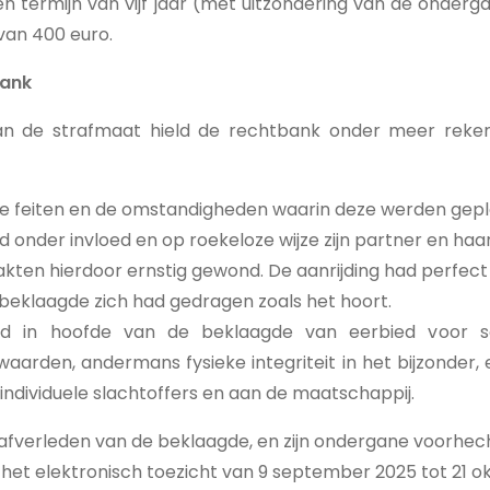
en termijn van vijf jaar (met uitzondering van de onder
van 400 euro.
bank
van de strafmaat hield de rechtbank onder meer reke
de feiten en de omstandigheden waarin deze werden gep
onder invloed en op roekeloze wijze zijn partner en haar v
akten hierdoor ernstig gewond. De aanrijding had perfe
beklaagde zich had gedragen zoals het hoort.
id in hoofde van de beklaagde van eerbied voor s
arden, andermans fysieke integriteit in het bijzonder,
individuele slachtoffers en aan de maatschappij.
afverleden van de beklaagde, en zijn ondergane voorhec
 het elektronisch toezicht van 9 september 2025 tot 21 o