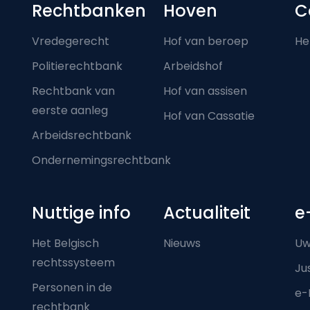
Footer-menu
Rechtbanken
Hoven
C
Vredegerecht
Hof van beroep
He
Politierechtbank
Arbeidshof
Rechtbank van
Hof van assisen
eerste aanleg
Hof van Cassatie
Arbeidsrechtbank
Ondernemingsrechtbank
Nuttige info
Actualiteit
e
Het Belgisch
Nieuws
Uw
rechtssysteem
Ju
Personen in de
e-
rechtbank