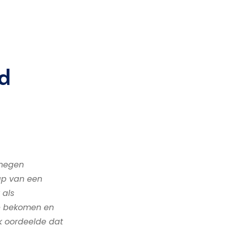
d
 negen
ap van een
 als
te bekomen en
k oordeelde dat