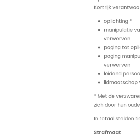
Kortrijk verantwoo
oplichting *
manipulatie v
verwerven
poging tot opli
poging manipu
verwerven
leidend persoo
lidmaatschap v
* Met de verzware
zich door hun oude
In totaal stelden ti
Strafmaat