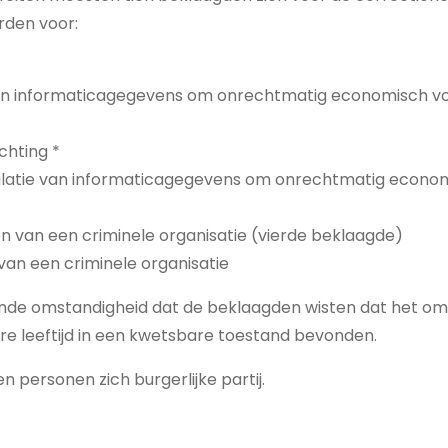
rden voor:
an informaticagegevens om onrechtmatig economisch vo
chting *
latie van informaticagegevens om onrechtmatig econom
n van een criminele organisatie (vierde beklaagde)
an een criminele organisatie
nde omstandigheid dat de beklaagden wisten dat het om
re leeftijd in een kwetsbare toestand bevonden.
en personen zich burgerlijke partij.