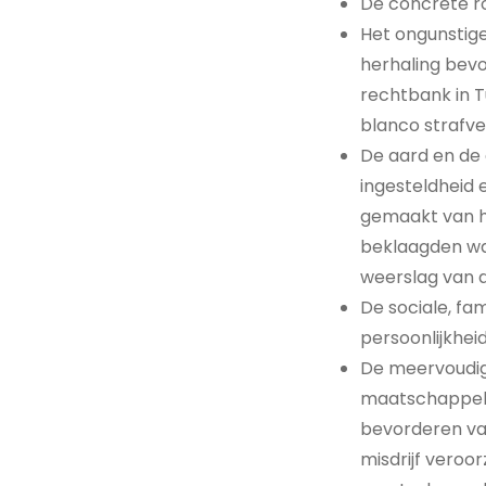
De concrete ro
Het ongunstige
herhaling bev
rechtbank in 
blanco strafve
De aard en de 
ingesteldheid 
gemaakt van h
beklaagden ware
weerslag van d
De sociale, fa
persoonlijkheid
De meervoudige
maatschappelij
bevorderen va
misdrijf veroo