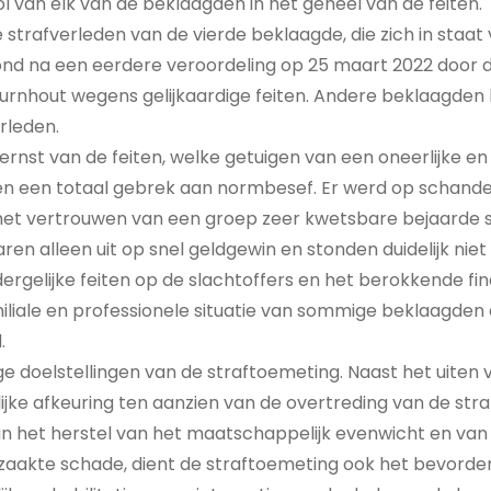
l van elk van de beklaagden in het geheel van de feiten.
 strafverleden van de vierde beklaagde, die zich in staat 
ond na een eerdere veroordeling op 25 maart 2022 door d
Turnhout wegens gelijkaardige feiten. Andere beklaagde
rleden.
ernst van de feiten, welke getuigen van een oneerlijke en
en een totaal gebrek aan normbesef. Er werd op schandeli
et vertrouwen van een groep zeer kwetsbare bejaarde s
n alleen uit op snel geldgewin en stonden duidelijk niet s
ergelijke feiten op de slachtoffers en het berokkende fin
miliale en professionele situatie van sommige beklaagden
.
 doelstellingen van de straftoemeting. Naast het uiten 
ke afkeuring ten aanzien van de overtreding van de stra
n het herstel van het maatschappelijk evenwicht en van
rzaakte schade, dient de straftoemeting ook het bevorde