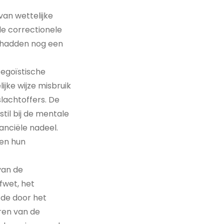
van wettelijke
e correctionele
n hadden nog een
 egoïstische
jke wijze misbruik
lachtoffers. De
til bij de mentale
anciële nadeel.
 en hun
van de
fwet, het
 de door het
ren van de