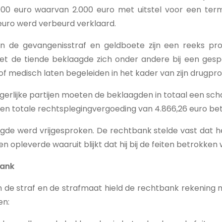
00 euro waarvan 2.000 euro met uitstel voor een termi
euro werd verbeurd verklaard.
an de gevangenisstraf en geldboete zijn een reeks p
t de tiende beklaagde zich onder andere bij een gespe
f medisch laten begeleiden in het kader van zijn drugpr
gerlijke partijen moeten de beklaagden in totaal een s
een totale rechtsplegingvergoeding van 4.866,26 euro bet
gde werd vrijgesproken. De rechtbank stelde vast dat 
 opleverde waaruit blijkt dat hij bij de feiten betrokken 
bank
an de straf en de strafmaat hield de rechtbank rekening
en: