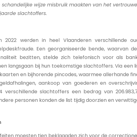
schandelijke wijze misbruik maakten van het vertrouw
aarde slachtoffers.
an 2022 werden in heel Vlaanderen verschillende o
helpdeskfraude. Een georganiseerde bende, waarvan d
naliteit bezitten, stelde zich telefonisch voor als 
en langsgaan bij hun toekomstige slachtoffers. Via een l
kaarten en bijhorende pincodes, waarmee allerhande fin
geldafhalingen, aankoop van goederen en overschrijvi
4 verschillende slachtoffers een bedrag van 206.983
ere personen konden de list tijdig doorzien en verwittig
n
 feiten moesten tien beklaagden zich voor de correction