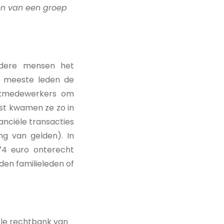
en van een groep
udere mensen het
e meeste leden de
bankmedewerkers om
ist kwamen ze zo in
anciële transacties
ng van gelden). In
,74 euro onterecht
den familieleden of
ele rechtbank van