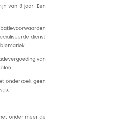
jn van 3 jaar. Een
robatievoorwaarden
cialiseerde dienst
oblematiek.
chadevergoeding van
alen.
het onderzoek geen
was.
 met onder meer de