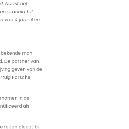
d. Naast het
veroordeeld tot
n van 4 jaar. Aan
n onbekende man
d. De partner van
jving geven van de
rtuig Porsche,
enomen in de
tificeerd als
e feiten pleegt bij