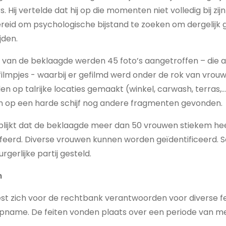
. Hij vertelde dat hij op die momenten niet volledig bij zijn
reid om psychologische bijstand te zoeken om dergelijk 
jden.
 van de beklaagde werden 45 foto’s aangetroffen – die a
lmpjes - waarbij er gefilmd werd onder de rok van vrou
en op talrijke locaties gemaakt (winkel, carwash, terras,…
n op een harde schijf nog andere fragmenten gevonden.
blijkt dat de beklaagde meer dan 50 vrouwen stiekem he
feerd. Diverse vrouwen kunnen worden geïdentificeerd.
gerlijke partij gesteld.
n
t zich voor de rechtbank verantwoorden voor diverse fe
pname. De feiten vonden plaats over een periode van m