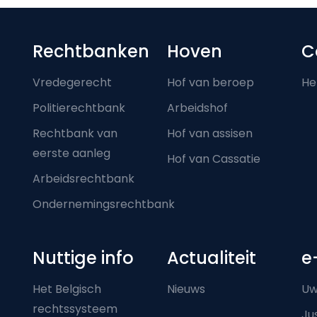
Footer-menu
Rechtbanken
Hoven
C
Vredegerecht
Hof van beroep
He
Politierechtbank
Arbeidshof
Rechtbank van
Hof van assisen
eerste aanleg
Hof van Cassatie
Arbeidsrechtbank
Ondernemingsrechtbank
Nuttige info
Actualiteit
e
Het Belgisch
Nieuws
Uw
rechtssysteem
Ju