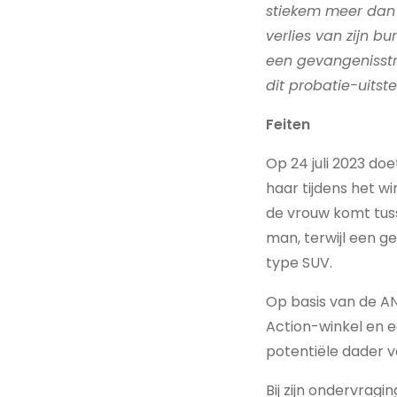
stiekem meer dan 
verlies van zijn b
een gevangenisstr
dit probatie-uitst
Feiten
Op 24 juli 2023 do
haar tijdens het w
de vrouw komt tus
man, terwijl een g
type SUV.
Op basis van de A
Action-winkel en e
potentiële dader v
Bij zijn ondervragi