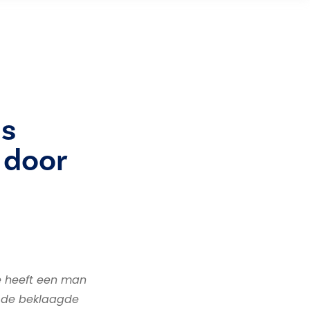
ns
 door
e heeft een man
t de beklaagde