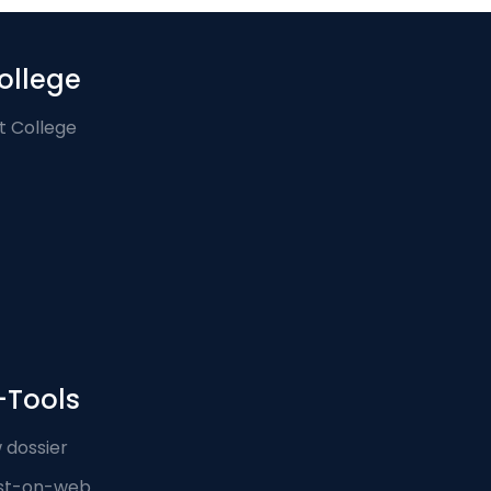
ollege
t College
-Tools
 dossier
st-on-web