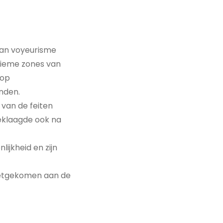
van voyeurisme
tieme zones van
 op
nden.
 van de feiten
eklaagde ook na
lijkheid en zijn
oetgekomen aan de