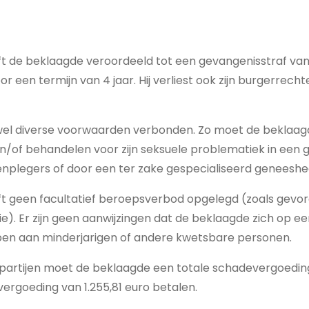
t de beklaagde veroordeeld tot een gevangenisstraf va
or een termijn van 4 jaar. Hij verliest ook zijn burgerrech
jn wel diverse voorwaarden verbonden. Zo moet de beklaa
n/of behandelen voor zijn seksuele problematiek in een 
nplegers of door een ter zake gespecialiseerd geneeshee
t geen facultatief beroepsverbod opgelegd (zoals gevor
e). Er zijn geen aanwijzingen dat de beklaagde zich op e
jpen aan minderjarigen of andere kwetsbare personen.
 partijen moet de beklaagde een totale schadevergoeding
ergoeding van 1.255,81 euro betalen.