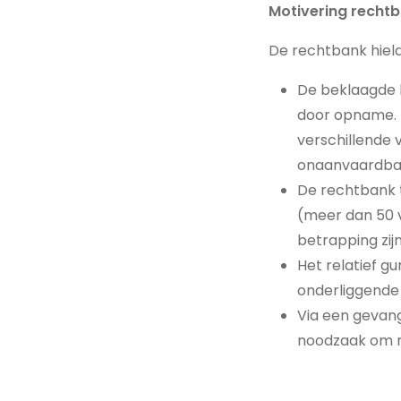
Motivering recht
De rechtbank hield
De beklaagde h
door opname. 
verschillende v
onaanvaardbare
De rechtbank t
(meer dan 50 
betrapping zij
Het relatief gu
onderliggende
Via een gevan
noodzaak om r