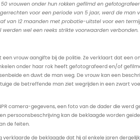
50 vrouwen onder hun rokken gefilmd en gefotografeer
urgerrechten voor een periode van 5 jaar, werd de man 
af van 12 maanden met probatie-uitstel voor een termij
el werden wel een reeks strikte voorwaarden verbonden.
et een vrouw aangifte bij de politie. Ze verklaart dat ee
inkelen onder haar rok heeft gefotografeerd en/of gefilm
senbeide en duwt de man weg. De vrouw kan een beschri
etuige de betreffende man ziet wegrijden in een zwart voe
NPR camera-gegevens, een foto van de dader die werd g
en persoonsbeschrijving kan de beklaagde worden geïden
an de feiten.
ng verklaarde de beklaagde dat hij al enkele jaren dergelijk