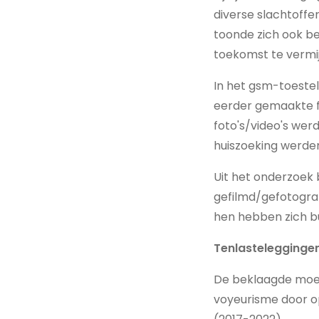
diverse slachtoffers
toonde zich ook be
toekomst te vermi
In het gsm-toestel
eerder gemaakte fi
foto's/video's werd
huiszoeking werde
Uit het onderzoek 
gefilmd/gefotogra
hen hebben zich bur
Tenlastelegginge
De beklaagde moes
voyeurisme door o