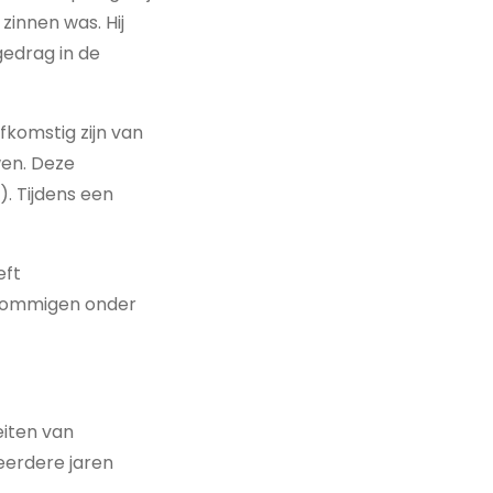
 zinnen was. Hij
gedrag in de
fkomstig zijn van
wen. Deze
). Tijdens een
eft
 Sommigen onder
iten van
eerdere jaren