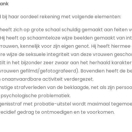
bank
 bij haar oordeel rekening met volgende elementen:
eeft zich op grote schaal schuldig gemaakt aan feiten 
Hij heeft op schaamteloze wijze beelden gemaakt van in
rouwen, kennelijk voor zijn eigen genot. Hij heeft hiermee
 wijze de seksuele integriteit van deze vrouwen gescho
ilt in het bijzonder zeer zwaar aan het herhaald karakter
vrouwen gefilmd/gefotografeerd). Bovendien heeft de b
n onaanvaardbare activiteit verdergezet.
nstige strafverleden van de beklaagde, net als zijn persoon
 psychologische problematiek.
genisstraf met probatie-uitstel wordt maximaal tegem
ecidief gedrag te ontmoedigen en te voorkomen.