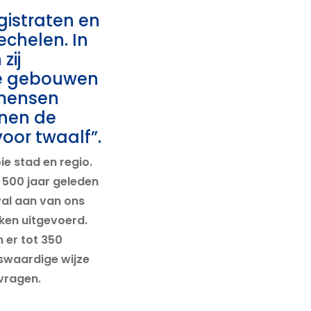
istraten en
echelen. In
zij
de gebouwen
 mensen
nnen de
voor twaalf”.
e stad en regio.
 500 jaar geleden
al aan van ons
rken uitgevoerd.
 er tot 350
swaardige wijze
vragen.