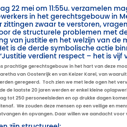
g 22 mei om 11:55u. verzamelen mag
ewerkers in het gerechtsgebouw in M
r zittingen zwaar te verstoren, vragen 
oor de structurele problemen met 
ng van justitie en het welzijn van de
Het is de derde symbolische actie bi
stitie verdient respect – het is vijf 
s prachtige gerechtsgebouw in het hart van deze mooi
aretha van Oostenrijk en van Keizer Karel, van waaruit
erden geregeerd. Toch zien we met lede ogen het verv
 de laatste 20 jaren werden er enkel kleine oplapwe
dag tot 250 personeelsleden en op drukke dagen komen
itenaf. We zouden deze mensen op een veilige en men
tvangen én opvangen. Daar willen we aandacht voor 
 zijn structureel: