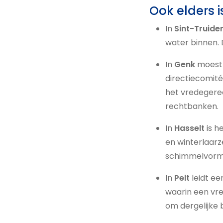
Ook elders i
In
Sint-Truide
water binnen. 
In
Genk
moest 
directiecomité
het vredegere
rechtbanken.
In
Hasselt
is h
en winterlaar
schimmelvorm
In
Pelt
leidt e
waarin een vred
om dergelijke 