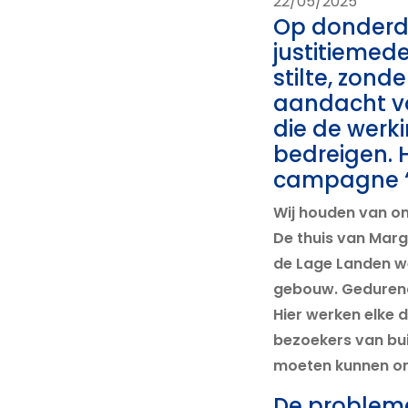
22/05/2025
Op donderda
justitiemed
stilte, zonde
aandacht v
die de werki
bedreigen. 
campagne “Ju
Wij houden van on
De thuis van Marg
de Lage Landen w
gebouw. Gedurende
Hier werken elke 
bezoekers van bu
moeten kunnen on
De problemen