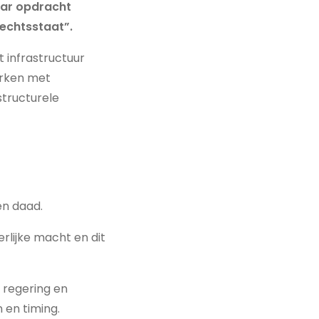
haar opdracht
echtsstaat”.
 infrastructuur
werken met
structurele
en daad.
rlijke macht en dit
n regering en
 en timing.