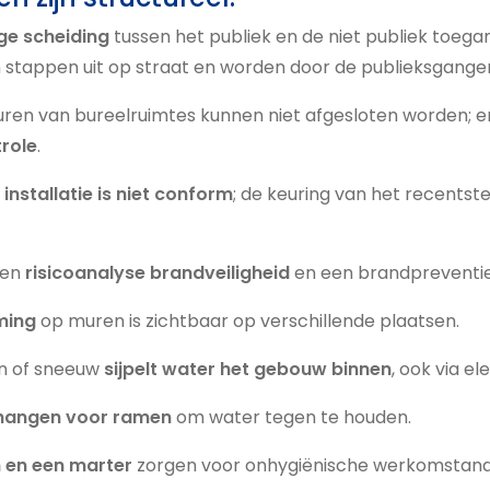
ige scheiding
tussen het publiek en de niet publiek toegan
stappen uit op straat en worden door de publieksgangen
en van bureelruimtes kunnen niet afgesloten worden; er
role
.
 installatie is niet conform
; de keuring van het recents
een
risicoanalyse brandveiligheid
en een brandpreventie
ming
op muren is zichtbaar op verschillende plaatsen.
en of sneeuw
sijpelt water het gebouw binnen
, ook via el
n hangen voor ramen
om water tegen te houden.
n en een marter
zorgen voor onhygiënische werkomstand