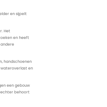
elder en sijpelt
. Het
zoeken en heeft
n andere
sen, handschoenen
 wateroverlast en
egen een gebouw
derechter behoort