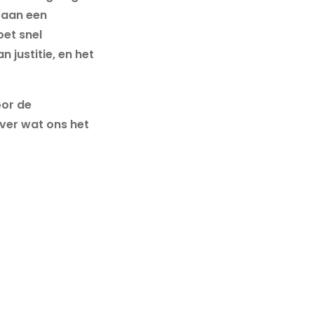
 aan een
oet snel
 justitie, en het
oor de
over wat ons het