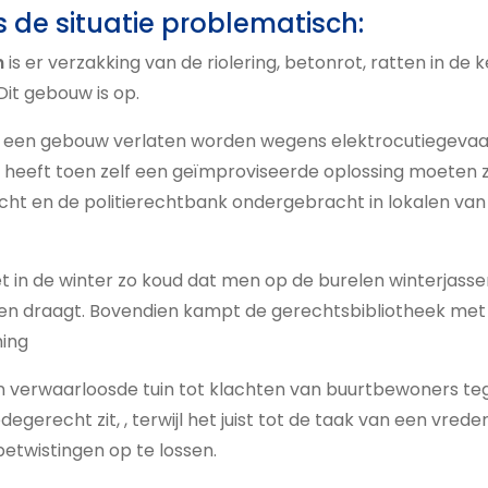
s de situatie problematisch:
n
is er verzakking van de riolering, betonrot, ratten in de k
Dit gebouw is op.
een gebouw verlaten worden wegens elektrocutiegevaar
 heeft toen zelf een geïmproviseerde oplossing moeten 
cht en de politierechtbank ondergebracht in lokalen va
et in de winter zo koud dat men op de burelen winterjas
zen draagt. Bovendien kampt de gerechtsbibliotheek met
ing
en verwaarloosde tuin tot klachten van buurtbewoners t
egerecht zit, , terwijl het juist tot de taak van een vre
betwistingen op te lossen.