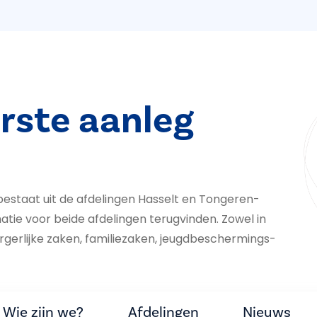
rste aanleg
estaat uit de afdelingen Hasselt en Tongeren-
atie voor beide afdelingen terugvinden. Zowel in
rlijke zaken, fa­mi­liezaken, jeugd­be­scher­mings­
Wie zijn we?
Afdelingen
Nieuws