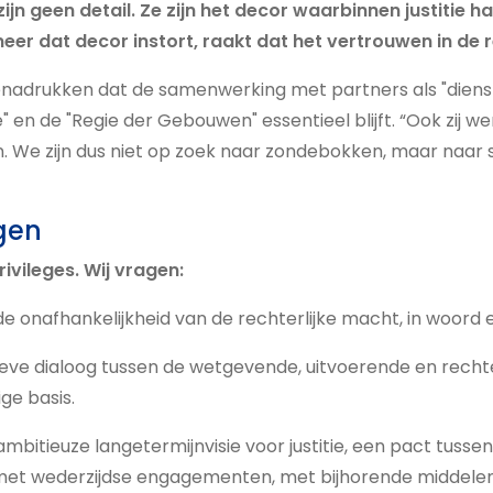
jn geen detail. Ze zijn het decor waarbinnen justitie 
r dat decor instort, raakt dat het vertrouwen in de r
nadrukken dat de samenwerking met partners als "dienst
" en de "Regie der Gebouwen" essentieel blijft. “Ook zij 
 We zijn dus niet op zoek naar zondebokken, maar naar 
gen
rivileges. Wij vragen:
e onafhankelijkheid van de rechterlijke macht, in woord 
eve dialoog tussen de wetgevende, uitvoerende en rechte
ige basis.
 ambitieuze langetermijnvisie voor justitie, een pact tusse
met wederzijdse engagementen, met bijhorende middelen