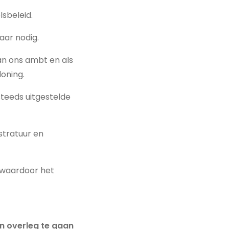
lsbeleid.
aar nodig.
an ons ambt en als
loning.
steeds uitgestelde
stratuur en
, waardoor het
in overleg te gaan