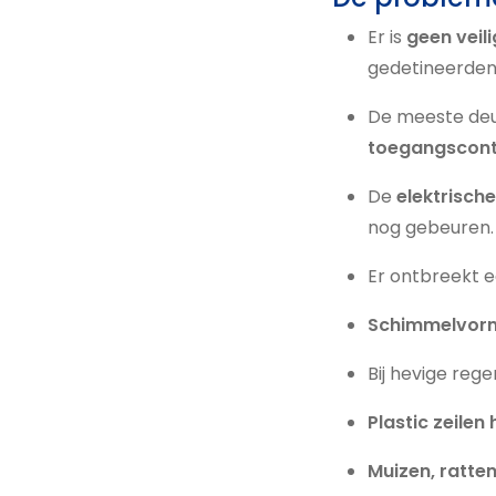
Er is
geen veil
gedetineerden 
De meeste deur
toegangscont
De
elektrische
nog gebeuren.
Er ontbreekt 
Schimmelvor
Bij hevige reg
Plastic zeile
Muizen, ratte