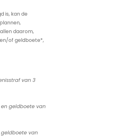
d is, kan de
tplannen,
vallen daarom,
en/of geldboete*,
nisstraf van 3
r en geldboete van
f geldboete van