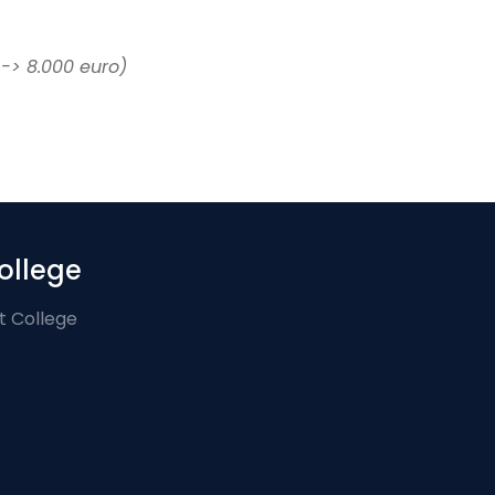
-> 8.000 euro)
ollege
t College