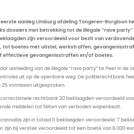
eerste aanleg Limburg afdeling Tongeren-Borgloon he
ks dossiers met betrekking tot de illegale “rave party
beklaagden zijn veroordeeld voor bezit van verdovend
tot boetes met uitstel, werkstraffen, gevangenisstra
of effectieve gevangenisstraffen en/of boetes.
aar aanleiding van de illegale “rave party” te Peer in de o
troles uit op de openbare weg. De politierechtbank heef
 25 vonnissen uitgesproken.
correctionele rechtbank 20 beklaagden veroordeeld voor
vende middelen tot feiten van verboden wapenbezit.
 cannabis zijn in totaal 11 beklaagden veroordeeld. 7 be
er zijn bij verstek veroordeeld tot een boete van 8.000 eu