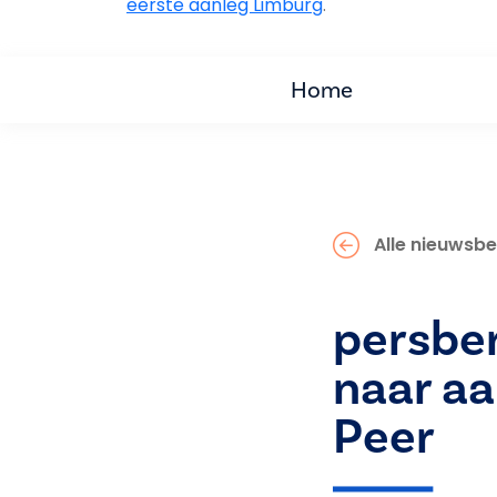
eerste aanleg Limburg
.
Home
Alle nieuwsbe
persber
naar aa
Peer