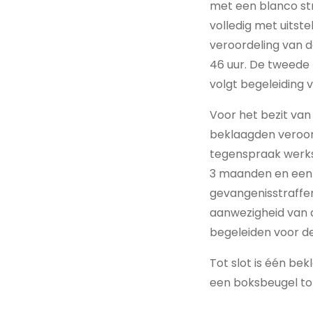
met een blanco str
volledig met uitst
veroordeling van d
46 uur. De tweede 
volgt begeleiding 
Voor het bezit va
beklaagden veroor
tegenspraak werkst
3 maanden en een b
gevangenisstraffen
aanwezigheid van d
begeleiden voor d
Tot slot is één be
een boksbeugel tot