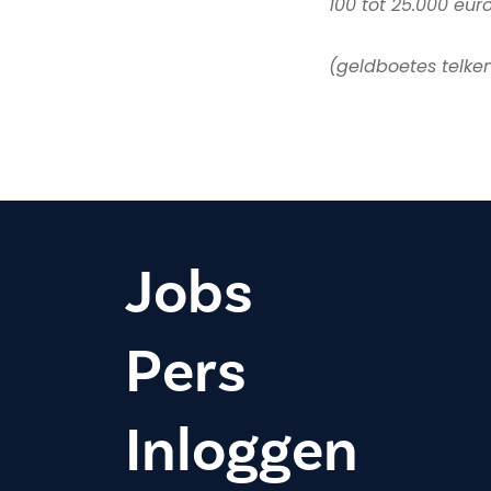
100 tot 25.000 eur
(geldboetes telke
Jobs
Pers
Inloggen