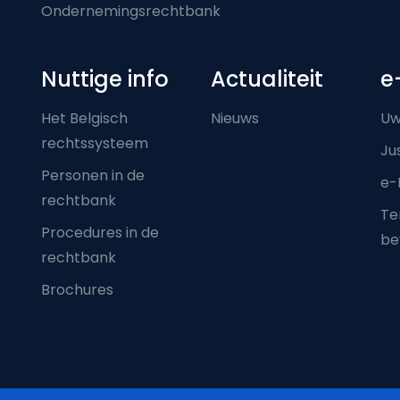
Ondernemingsrechtbank
Nuttige info
Actualiteit
e
Het Belgisch
Nieuws
Uw
rechtssysteem
Ju
Personen in de
e-
rechtbank
Ter
Procedures in de
be
rechtbank
Brochures