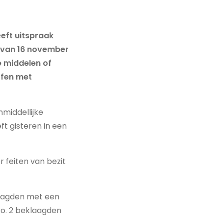
eft uitspraak
” van 16 november
e middelen of
ffen met
nmiddellijke
t gisteren in een
 feiten van bezit
klaagden met een
ro. 2 beklaagden