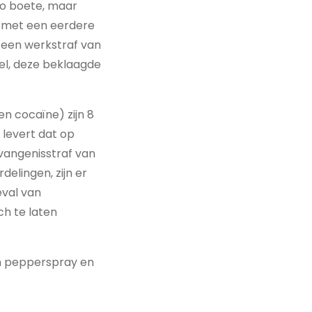
ro boete, maar
n met een eerdere
t een werkstraf van
tel, deze beklaagde
n cocaïne) zijn 8
levert dat op
evangenisstraf van
elingen, zijn er
eval van
ch te laten
an pepperspray en