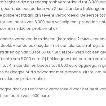
afregister zijn op tegenspraak veroordeeld tot 8.000 eu
el gedurende een periode van 2 jaar. 2 andere beklaagde
e politierechtbank zijn tevens veroordeeld. De eerste to
tot een boete van 8.000 euro volledig met probatie-uits
voor zijn middelen problematiek.
n andere verdovende middelen (ketamine, 2-MMC, speed e
deeld. Voor de beklaagden met een blanco strafregister 
raffen op van 50 tot 60 uur. Bij verstek werd dat een g
oete van 8.000 euro. Bij beklaagden met eerdere veroord
 tot 4 maanden en boetes tot 8.000 euro opgelegd, in g
e beklaagde of zijn advocaat met probatie-uitstel om zi
e middelen problematiek.
klaagde door de rechtbank veroordeeld voor het bezit v
 een boete van 1.600 euro.