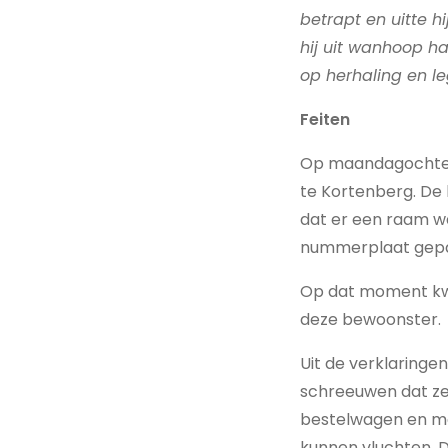
betrapt en uitte h
hij uit wanhoop ha
op herhaling en l
Feiten
Op maandagochten
te Kortenberg. De
dat er een raam w
nummerplaat gep
Op dat moment kwa
deze bewoonster.
Uit de verklaringe
schreeuwen dat ze
bestelwagen en ma
kunnen vluchten. D