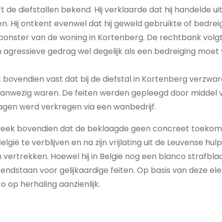
 de diefstallen bekend. Hij verklaarde dat hij handelde 
n. Hij ontkent evenwel dat hij geweld gebruikte of bedrei
onster van de woning in Kortenberg. De rechtbank volgt
jn agressieve gedrag wel degelijk als een bedreiging moe
 bovendien vast dat bij de diefstal in Kortenberg verzwa
nwezig waren. De feiten werden gepleegd door middel v
agen werd verkregen via een wanbedrijf.
 bleek bovendien dat de beklaagde geen concreet toekoms
 België te verblijven en na zijn vrijlating uit de Leuvense h
 vertrekken. Hoewel hij in België nog een blanco strafblad 
endstaan voor gelijkaardige feiten. Op basis van deze e
o op herhaling aanzienlijk.