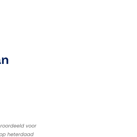
an
roordeeld voor
j op heterdaad