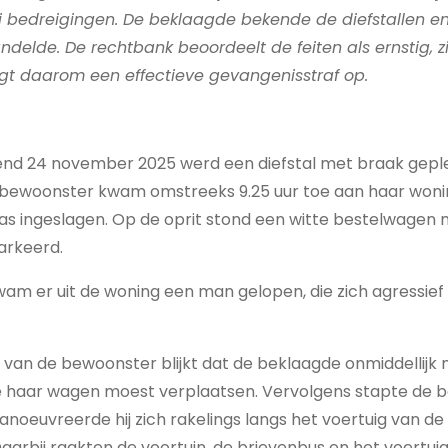
ij bedreigingen. De beklaagde bekende de diefstallen e
ndelde. De rechtbank beoordeelt de feiten als ernstig, z
egt daarom een effectieve gevangenisstraf op.
d 24 november 2025 werd een diefstal met braak geple
 bewoonster kwam omstreeks 9.25 uur toe aan haar wonin
as ingeslagen. Op de oprit stond een witte bestelwagen
arkeerd.
m er uit de woning een man gelopen, die zich agressief
n van de bewoonster blijkt dat de beklaagde onmiddellijk
 haar wagen moest verplaatsen. Vervolgens stapte de be
noeuvreerde hij zich rakelings langs het voertuig van d
aarbij raakten de voortuin, de brievenbus en het voertui