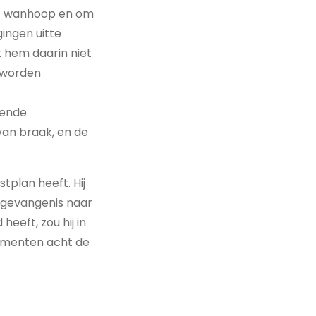
uit wanhoop en om
gingen uitte
 hem daarin niet
t worden
rende
an braak, en de
tplan heeft. Hij
ulpgevangenis naar
heeft, zou hij in
lementen acht de