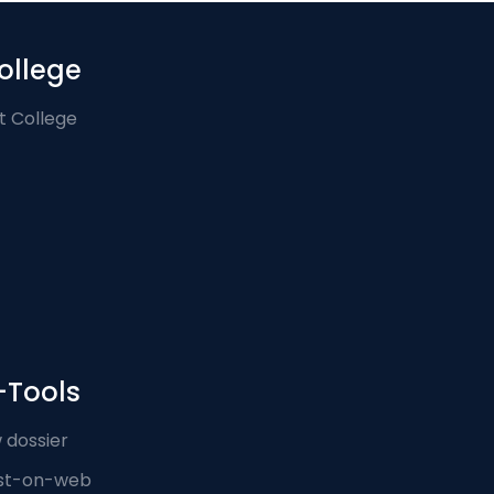
ollege
t College
-Tools
 dossier
st-on-web