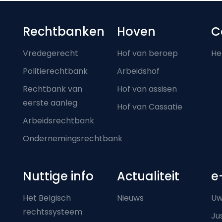
Footer-menu
Rechtbanken
Hoven
C
Vredegerecht
Hof van beroep
He
Politierechtbank
Arbeidshof
Rechtbank van
Hof van assisen
eerste aanleg
Hof van Cassatie
Arbeidsrechtbank
Ondernemingsrechtbank
Nuttige info
Actualiteit
e
Het Belgisch
Nieuws
Uw
rechtssysteem
Ju