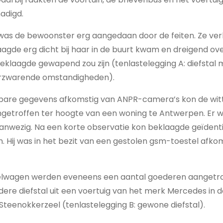
adigd.
 was de bewoonster erg aangedaan door de feiten. Ze ve
laagde erg dicht bij haar in de buurt kwam en dreigend o
eklaagde gewapend zou zijn (tenlastelegging A: diefstal 
erzwarende omstandigheden).
kbare gegevens afkomstig van ANPR-camera’s kon de wi
getroffen ter hoogte van een woning te Antwerpen. Er w
anwezig. Na een korte observatie kon beklaagde geïdenti
n. Hij was in het bezit van een gestolen gsm-toestel afkom
telwagen werden eveneens een aantal goederen aangetro
ere diefstal uit een voertuig van het merk Mercedes in 
teenokkerzeel (tenlastelegging B: gewone diefstal).