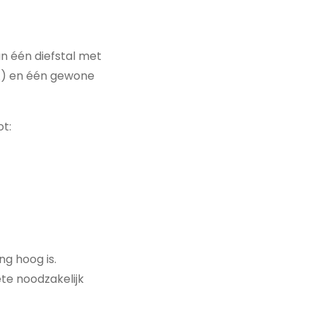
n één diefstal met
A) en één gewone
t:
ng hoog is.
te noodzakelijk