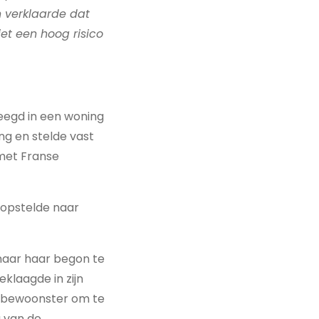
n verklaarde dat
iet een hoog risico
egd in een woning
g en stelde vast
 met Franse
 opstelde naar
 naar haar begon te
klaagde in zijn
e bewoonster om te
g van de