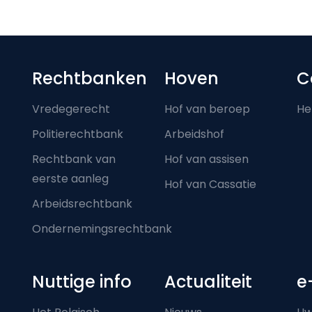
Footer-menu
Rechtbanken
Hoven
C
Vredegerecht
Hof van beroep
He
Politierechtbank
Arbeidshof
Rechtbank van
Hof van assisen
eerste aanleg
Hof van Cassatie
Arbeidsrechtbank
Ondernemingsrechtbank
Nuttige info
Actualiteit
e