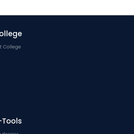
ollege
t College
-Tools