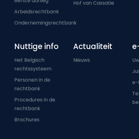
eerste aanleg
Hof van Cassatie
Arbeidsrechtbank
Ondernemingsrechtbank
Nuttige info
Actualiteit
e
Het Belgisch
Nieuws
Uw
rechtssysteem
Ju
Personen in de
e-
rechtbank
Ter
Procedures in de
be
rechtbank
Brochures