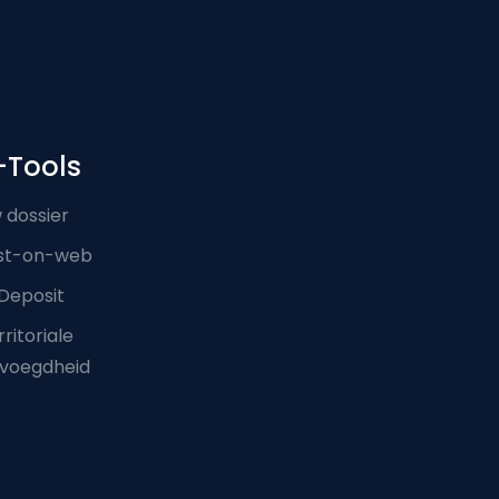
-Tools
 dossier
st-on-web
Deposit
ritoriale
voegdheid