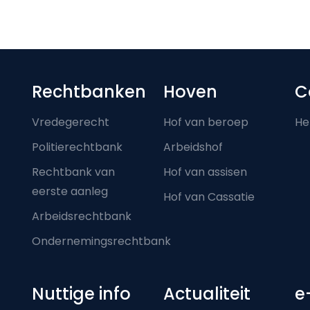
Footer-menu
Rechtbanken
Hoven
C
Vredegerecht
Hof van beroep
He
Politierechtbank
Arbeidshof
Rechtbank van
Hof van assisen
eerste aanleg
Hof van Cassatie
Arbeidsrechtbank
Ondernemingsrechtbank
Nuttige info
Actualiteit
e