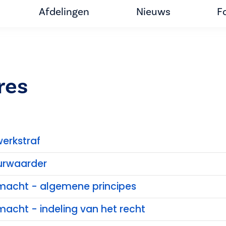
Afdelingen
Nieuws
F
res
erkstraf
urwaarder
e macht - algemene principes
 macht - indeling van het recht