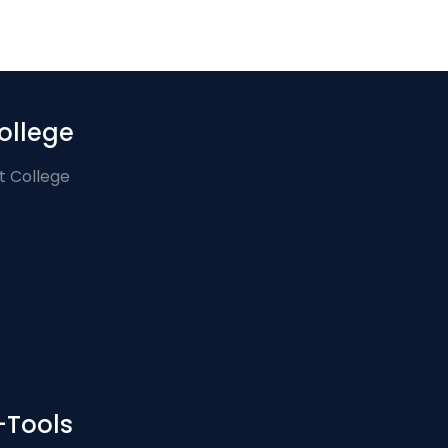
ollege
t College
-Tools