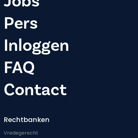
Jobs
Pers
Inloggen
FAQ
Contact
Footer-menu
Rechtbanken
Vredegerecht