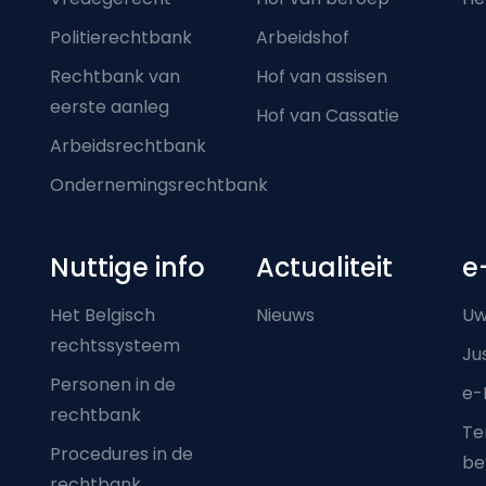
Politierechtbank
Arbeidshof
Rechtbank van
Hof van assisen
eerste aanleg
Hof van Cassatie
Arbeidsrechtbank
Ondernemingsrechtbank
Nuttige info
Actualiteit
e
Het Belgisch
Nieuws
Uw
rechtssysteem
Ju
Personen in de
e-
rechtbank
Ter
Procedures in de
be
rechtbank