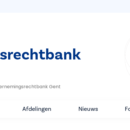
srechtbank
ernemings­rechtbank Gent
Afdelingen
Nieuws
F