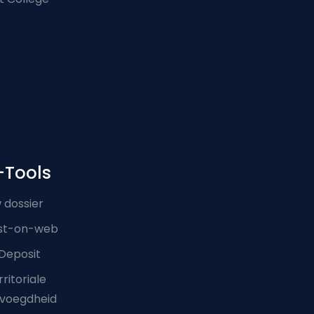
-Tools
 dossier
st-on-web
Deposit
ritoriale
voegdheid