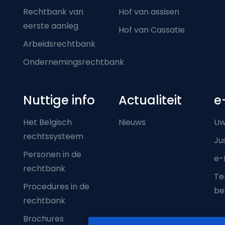
Rechtbank van
Hof van assisen
eerste aanleg
Hof van Cassatie
Arbeidsrechtbank
Ondernemingsrechtbank
Nuttige info
Actualiteit
e
Het Belgisch
Nieuws
Uw
rechtssysteem
Ju
Personen in de
e-
rechtbank
Ter
Procedures in de
be
rechtbank
Brochures