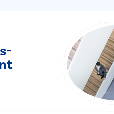
s­
nt