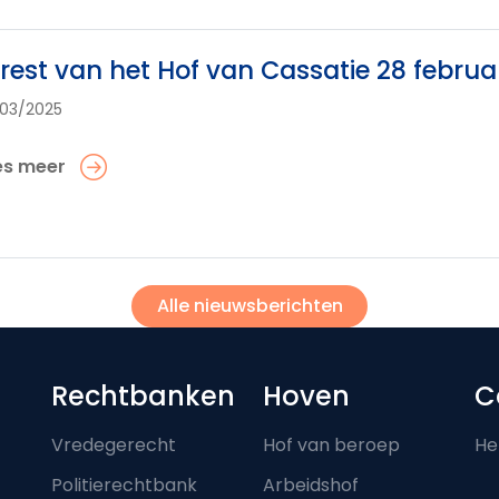
rest van het Hof van Cassatie 28 februa
03/2025
es meer
Alle nieuwsberichten
Footer-menu
Rechtbanken
Hoven
C
Vredegerecht
Hof van beroep
He
Politierechtbank
Arbeidshof