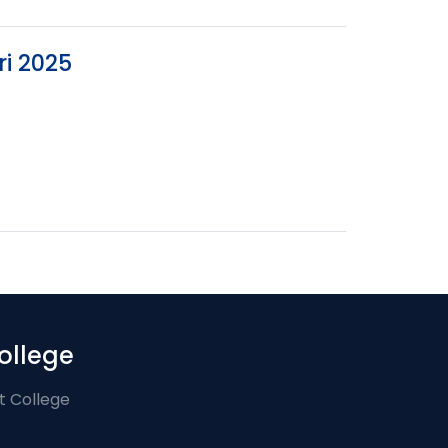
ri 2025
ollege
t College