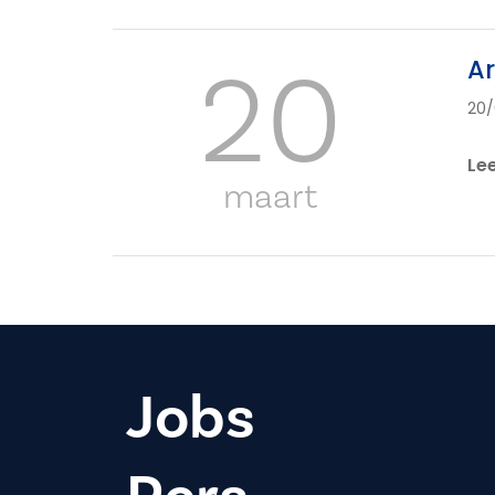
20
Ar
20/
Le
maart
Jobs