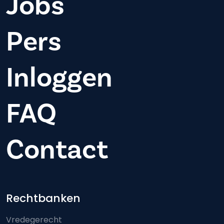
Jobs
Pers
Inloggen
FAQ
Contact
Footer-menu
Rechtbanken
Vredegerecht