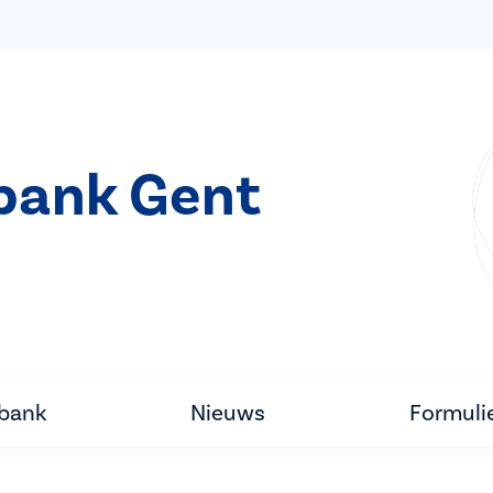
bank Gent
tbank
Nieuws
Formuli