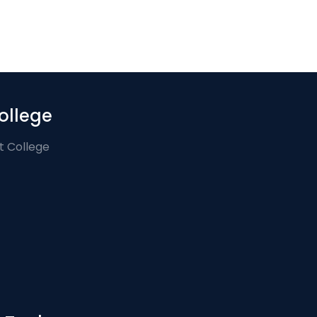
ollege
t College