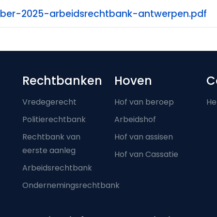
ober-2025-arbeidsrechtbank-antwerpen.pdf
Footer-menu
Rechtbanken
Hoven
C
Vredegerecht
Hof van beroep
He
Politierechtbank
Arbeidshof
Rechtbank van
Hof van assisen
eerste aanleg
Hof van Cassatie
Arbeidsrechtbank
Ondernemingsrechtbank