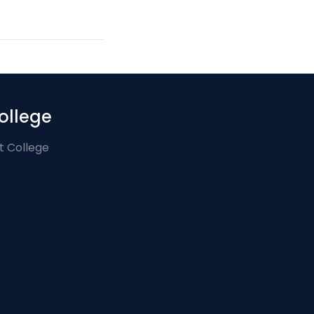
ollege
t College